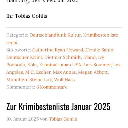
Hamburg, den 7. Februar 2025
Ihr Tobias Gohlis
Kategorie:
Deutschlandfunk Kultur
,
Krimibestenliste
,
recoil
Stichworte:
Catherine Ryan Howard
,
Cemile Sahin
,
Deutscher Krimi
,
Dietmar Schmidt
,
Irland
,
Ivy
Pochoda
,
Köln
,
Kriminalroman USA
,
Lars Sommer
,
Los
Angeles
,
M.C. Escher
,
Max Annas
,
Megan Abbott
,
München
,
Stefan Lux
,
Wolf Haas
Kommentare:
6 Kommentare
Zur Krimibestenliste Januar 2025
10. Januar 2025
von
Tobias Gohlis