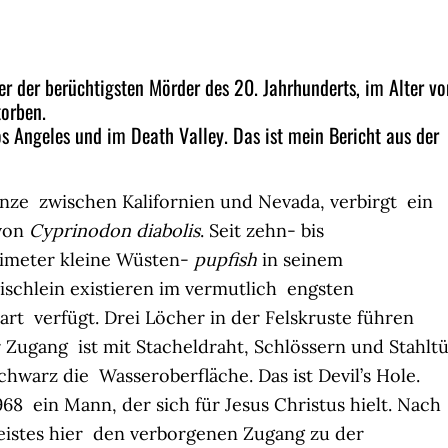
r der berüchtigsten Mörder des 20. Jahrhunderts, im Alter vo
orben.
s Angeles und im Death Valley. Das ist mein Bericht aus der
enze zwischen Kalifornien und Nevada, verbirgt ein
 von
Cyprinodon diabolis
. Seit zehn- bis
timeter kleine Wüsten-
pupfish
in seinem
schlein existieren im vermutlich engsten
art verfügt. Drei Löcher in der Felskruste führen
r Zugang ist mit Stacheldraht, Schlössern und Stahlt
chwarz die Wasseroberfläche. Das ist Devil’s Hole.
68 ein Mann, der sich für Jesus Christus hielt. Nach
Geistes hier den verborgenen Zugang zu der