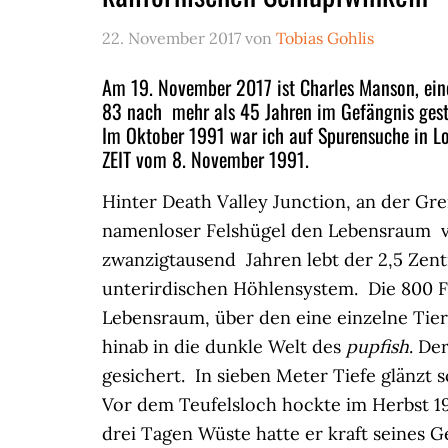
22. November 2017
von
Tobias Gohlis
Am 19. November 2017 ist Charles Manson, eine
83 nach mehr als 45 Jahren im Gefängnis gest
Im Oktober 1991 war ich auf Spurensuche in Lo
ZEIT vom 8. November 1991.
Hinter Death Valley Junction, an der Gr
namenloser Felshügel den Lebensraum
zwanzigtausend Jahren lebt der 2,5 Zen
unterirdischen Höhlensystem. Die 800 Fi
Lebensraum, über den eine einzelne Tier
hinab in die dunkle Welt des
pupfish
. De
gesichert. In sieben Meter Tiefe glänzt s
Vor dem Teufelsloch hockte im Herbst 19
drei Tagen Wüste hatte er kraft seines 