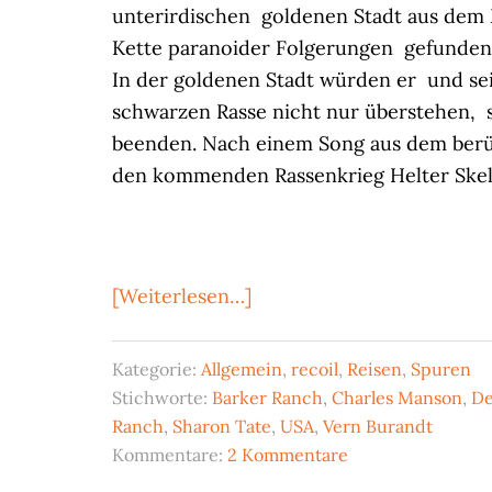
unterirdischen goldenen Stadt aus dem 
Kette paranoider Folgerungen gefunden
In der goldenen Stadt würden er und se
schwarzen Rasse nicht nur überstehen,
beenden. Nach einem Song aus dem ber
den kommenden Rassenkrieg Helter Skel
ÜberDer
[Weiterlesen…]
Wahn
aus
Kategorie:
Allgemein
,
recoil
,
Reisen
,
Spuren
Devil’s
Stichworte:
Barker Ranch
,
Charles Manson
,
De
Hole
Ranch
,
Sharon Tate
,
USA
,
Vern Burandt
–
Kommentare:
2 Kommentare
ein