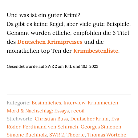
Und was ist ein guter Krimi?
Da gibt es keine Regel, aber viele gute Beispiele.
Genannt wurden etliche, empfohlen die 6 Titel
des
Deutschen Krimipreises
und die
monatlichen top Ten der
Krimibestenliste
.
Gesendet wurde auf SWR 2 am 16.1. und 18.1. 2023
Kategorie:
Besinnliches
,
Interview
,
Krimimedien
,
Mord & Nachschlag: Essays
,
recoil
Stichworte:
Christian Buss
,
Deutscher Krimi
,
Eva
Röder
,
Ferdinand von Schirach
,
Georges Simenon
,
Simone Buchholz
,
SWR 2
,
Theorie
,
Thomas Wörtche
,