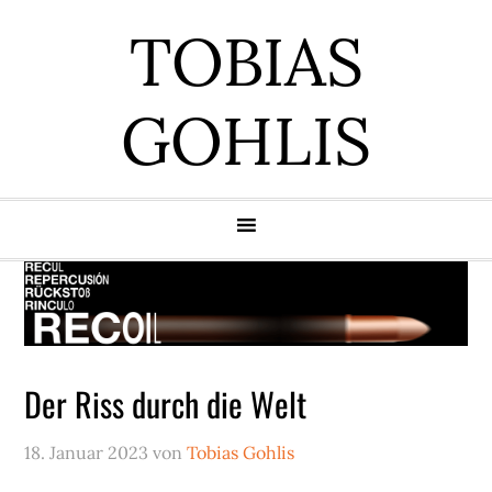
Zur
Zum
Zur
Zur
TOBIAS
Hauptnavigation
Inhalt
Seitenspalte
Fußzeile
springen
springen
springen
springen
GOHLIS
Der Riss durch die Welt
18. Januar 2023
von
Tobias Gohlis