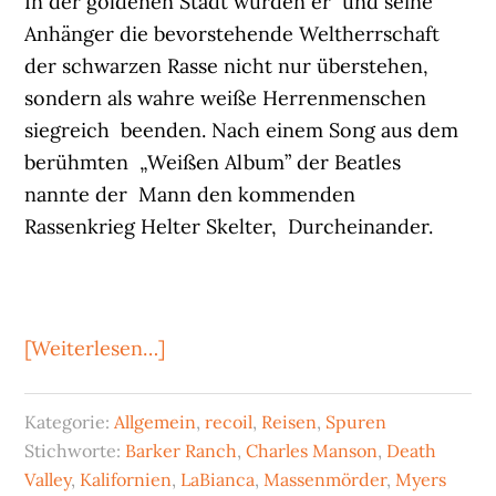
In der goldenen Stadt würden er und seine
Anhänger die bevorstehende Weltherrschaft
der schwarzen Rasse nicht nur überstehen,
sondern als wahre weiße Herrenmenschen
siegreich beenden. Nach einem Song aus dem
berühmten „Weißen Album” der Beatles
nannte der Mann den kommenden
Rassenkrieg Helter Skelter, Durcheinander.
ÜberDer
[Weiterlesen…]
Wahn
aus
Kategorie:
Allgemein
,
recoil
,
Reisen
,
Spuren
Devil’s
Stichworte:
Barker Ranch
,
Charles Manson
,
Death
Hole
Valley
,
Kalifornien
,
LaBianca
,
Massenmörder
,
Myers