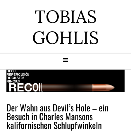
Zur
Zum
Zur
Zur
TOBIAS
Hauptnavigation
Inhalt
Seitenspalte
Fußzeile
springen
springen
springen
springen
GOHLIS
Der Wahn aus Devil’s Hole – ein
Besuch in Charles Mansons
kalifornischen Schlupfwinkeln