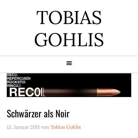
Zur
Zum
Zur
Zur
TOBIAS
Hauptnavigation
Inhalt
Seitenspalte
Fußzeile
springen
springen
springen
springen
GOHLIS
Schwärzer als Noir
12. Januar 2011
von
Tobias Gohlis