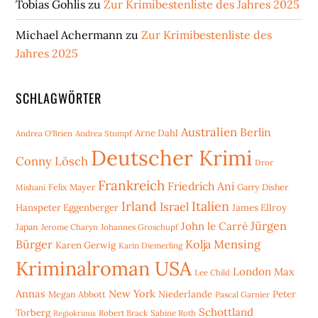
Tobias Gohlis
zu
Zur Krimibestenliste des Jahres 2025
Michael Achermann
zu
Zur Krimibestenliste des
Jahres 2025
SCHLAGWÖRTER
Australien
Berlin
Arne Dahl
Andrea O'Brien
Andrea Stumpf
Deutscher Krimi
Conny Lösch
Dror
Frankreich
Friedrich Ani
Mishani
Felix Mayer
Garry Disher
Irland
Italien
Israel
Hanspeter Eggenberger
James Ellroy
Jürgen
John le Carré
Japan
Jerome Charyn
Johannes Groschupf
Bürger
Kolja Mensing
Karen Gerwig
Karin Diemerling
Kriminalroman USA
London
Max
Lee Child
Annas
New York
Niederlande
Peter
Megan Abbott
Pascal Garnier
Schottland
Torberg
Robert Brack
Sabine Roth
Regiokrimis