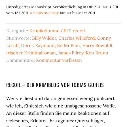
Unredigiertes Manuskript, Veröffentlichung in DIE ZEIT Nr. 3-2011
vom 12.1.2011;
KrimiBestenliste
Januar bis März 2011
Kategorie:
Krimikolumne ZEIT
,
recoil
Stichworte:
Billy Wilder
,
Charles Willeford
,
Conny
Lösch
,
Derek Raymond
,
Ed McBain
,
Harry Rowohlt
,
irischer Kriminalroman
,
James Ellroy
,
Ken Bruen
Kommentare:
Kommentar verfassen
Seitenspalte
RECOIL – DER KRIMIBLOG VON TOBIAS GOHLIS
Wer viel liest und daran gemessen wenig publiziert,
wie ich, fühlt sich wie eine unabgeschossene Waffe.
An dieser Stelle finden Sie meine Reaktionen auf
Gelesenes, Erlebtes, Ertragenes: Querschläger,