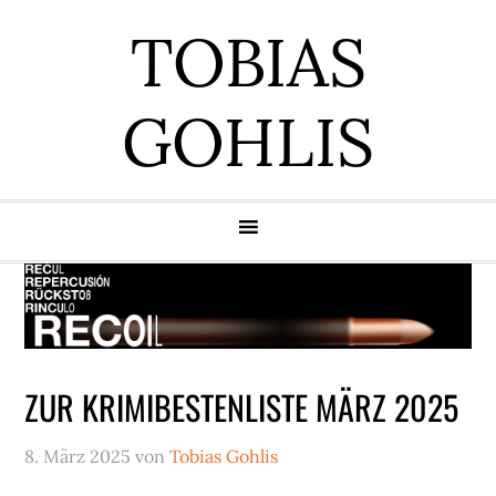
Zur
Zum
Zur
Zur
TOBIAS
Hauptnavigation
Inhalt
Seitenspalte
Fußzeile
springen
springen
springen
springen
GOHLIS
ZUR KRIMIBESTENLISTE MÄRZ 2025
8. März 2025
von
Tobias Gohlis