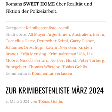
Romans
SWEET HOME
über Realität und
Fiktion der Polizeiarbeit.
Kategorie:
Krimibestenliste
,
recoil
Stichworte:
Alf Mayer
,
Argentinien
,
Australien
,
Berlin
,
Cornelius Hartz
,
Deutscher Krimi
,
Garry Disher
,
Johannes Groschupf
,
Katrin Doerksen
,
Kirsten
Brandt
,
Kolja Mensing
,
Kriminalroman USA
,
Liz
Moore
,
Nicolás Ferraro
,
Norbert Horst
,
Peter Torberg
,
Ruhrgebiet
,
Thomas Wörtche
,
Tobias Gohlis
Kommentare:
Kommentar verfassen
ZUR KRIMIBESTENLISTE MÄRZ 2024
2. März 2024
von
Tobias Gohlis