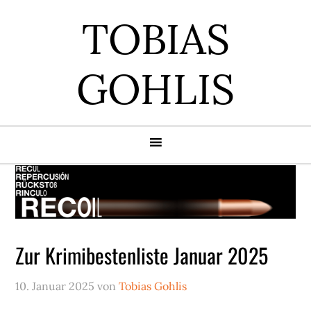
Zur
Zum
Zur
Zur
TOBIAS
Hauptnavigation
Inhalt
Seitenspalte
Fußzeile
springen
springen
springen
springen
GOHLIS
Zur Krimibestenliste Januar 2025
10. Januar 2025
von
Tobias Gohlis