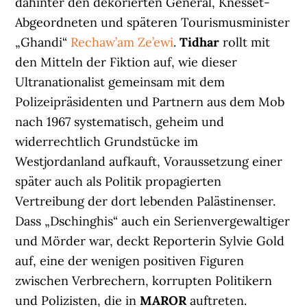
dahinter den dekorierten General, Knesset-
Abgeordneten und späteren Tourismusminister
„Ghandi“
Rechaw’am Ze’ewi
.
Tidhar
rollt mit
den Mitteln der Fiktion auf, wie dieser
Ultranationalist gemeinsam mit dem
Polizeipräsidenten und Partnern aus dem Mob
nach 1967 systematisch, geheim und
widerrechtlich Grundstücke im
Westjordanland aufkauft, Voraussetzung einer
später auch als Politik propagierten
Vertreibung der dort lebenden Palästinenser.
Dass „Dschinghis“ auch ein Serienvergewaltiger
und Mörder war, deckt Reporterin Sylvie Gold
auf, eine der wenigen positiven Figuren
zwischen Verbrechern, korrupten Politikern
und Polizisten, die in
MAROR
auftreten.