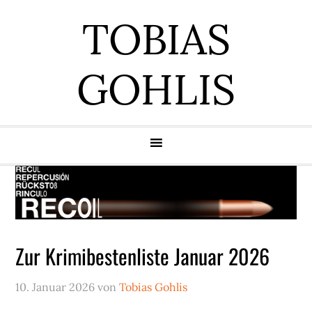
Zur
Zum
Zur
Zur
TOBIAS
Hauptnavigation
Inhalt
Seitenspalte
Fußzeile
springen
springen
springen
springen
GOHLIS
Zur Krimibestenliste Januar 2026
10. Januar 2026
von
Tobias Gohlis