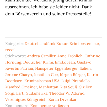
ausrechnen. Ich habe sie leider nicht. Dank
dem Börsenverein und seiner Pressestelle!
Kategorie:
Deutschlandfunk Kultur
,
Krimibestenliste
,
recoil
Stichworte:
Andrea Camiller
,
Anne Fröhlich
,
Cathrine
Hornung
,
Deutscher Krimi
,
Emiko Jean
,
Gustavo
Faverón Patriau
,
Hanspeter Eggenberger
,
Italien
,
Jerome Charyn
,
Jonathan Coe
,
Jürgen Bürger
,
Katrin
Doerksen
,
Kriminalroman USA
,
Luigi Pirandello
,
Manfred Gmeiner
,
Manhattan
,
Rita Seuß
,
Sizilien
,
Sonja Hartl
,
Südamerika
,
Theodor W. Adorno
,
Vereinigtes Königreich
,
Zoran Drvenkar
Kommentare:
Kommentar verfassen