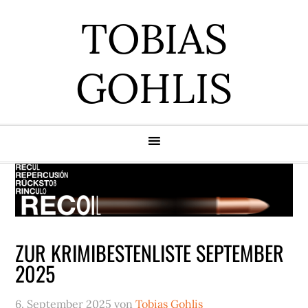
Zur
Zum
Zur
Zur
TOBIAS
Hauptnavigation
Inhalt
Seitenspalte
Fußzeile
springen
springen
springen
springen
GOHLIS
ZUR KRIMIBESTENLISTE SEPTEMBER
2025
6. September 2025
von
Tobias Gohlis