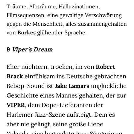
Träume, Albträume, Halluzinationen,
Filmsequenzen, eine gewaltige Verschwörung
gegen die Menschheit, alles zusammengehalten
von
Burke
s glühender Sprache.
9
Viper’s Dream
Eher nüchtern, trocken, im von
Robert
Brack
einfühlsam ins Deutsche gebrachten
Bebop-Sound ist
Jake Lamars
unglückliche
Geschichte eines Mannes gehalten, der zur
VIPER
, dem Dope-Lieferanten der
Harlemer Jazz-Szene aufsteigt. Dem es
aber nie gelingt, seine große Liebe
Yolanda, eine begnadete Jazz-Sängerin zu