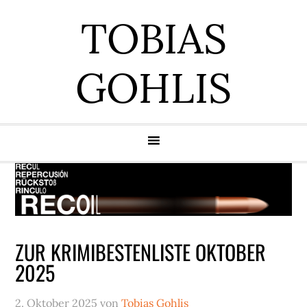
Zur
Zum
Zur
Zur
TOBIAS
Hauptnavigation
Inhalt
Seitenspalte
Fußzeile
springen
springen
springen
springen
GOHLIS
ZUR KRIMIBESTENLISTE OKTOBER
2025
2. Oktober 2025
von
Tobias Gohlis