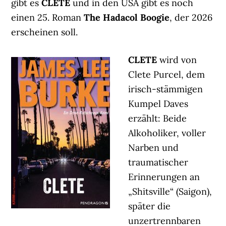
gibt es
CLETE
und in den USA gibt es noch
einen 25. Roman
The Hadacol Boogie
, der 2026
erscheinen soll.
CLETE
wird von
Clete Purcel, dem
irisch-stämmigen
Kumpel Daves
erzählt: Beide
Alkoholiker, voller
Narben und
traumatischer
Erinnerungen an
„Shitsville“ (Saigon),
später die
unzertrennbaren