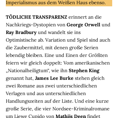
Imperialismus aus dem Weißen Haus ebenso.
TÖDLICHE TRANSPARENZ
erinnert an die
Nachkriegs-Dystopien von
George Orwell
und
Ray Bradbury
und wandelt sie ins
Optimistische ab. Variation und Spiel sind auch
die Zaubermittel, mit denen große Serien
lebendig bleiben. Eine und Einen der Größten
feiern wir gleich doppelt: Vom amerikanischen
„Nationalheiligtum“, wie ihn
Stephen King
genannt hat,
James Lee Burke
stehen gleich
zwei Romane aus zwei unterschiedlichen
Verlagen und aus unterschiedlichen
Handlungszeiten auf der Liste. Und eine kurze
große Serie, die vier Nordsee-Kriminalromane
um Liewe Cupido von
Mathijs Deen
findet