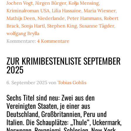
Jochen Vogt
,
Jürgen Bürger
,
Kolja Mensing
,
Kriminalroman USA
,
Lilia Hassaine
,
Maria Wiesner
,
Mathijs Deen
,
Niederlande
,
Peter Hammans
,
Robert
Brack
,
Sonja Hartl
,
Stephen King
,
Susanne Tägder
,
wolfgang Brylla
Kommentare:
4 Kommentare
ZUR KRIMIBESTENLISTE SEPTEMBER
2025
6. September 2025
von
Tobias Gohlis
Sechs Titel sind neu: Zwei aus den
Vereinigten Staaten, je einer aus
Deutschland, Großbritannien, Peru und
Italien. Die Schauplätze: „Thule“, Uckermark,
Norwegen, Rovaniemi, Schlesien, New York,