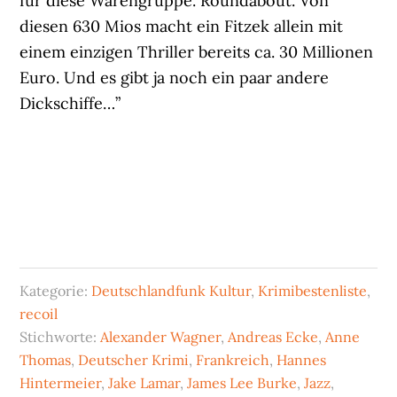
für diese Warengruppe. Roundabout. Von
diesen 630 Mios macht ein Fitzek allein mit
einem einzigen Thriller bereits ca. 30 Millionen
Euro. Und es gibt ja noch ein paar andere
Dickschiffe…”
Kategorie:
Deutschlandfunk Kultur
,
Krimibestenliste
,
recoil
Stichworte:
Alexander Wagner
,
Andreas Ecke
,
Anne
Thomas
,
Deutscher Krimi
,
Frankreich
,
Hannes
Hintermeier
,
Jake Lamar
,
James Lee Burke
,
Jazz
,