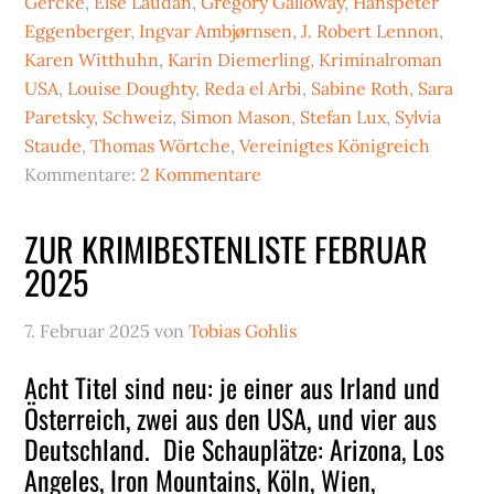
Gercke
,
Else Laudan
,
Gregory Galloway
,
Hanspeter
Eggenberger
,
Ingvar Ambjørnsen
,
J. Robert Lennon
,
Karen Witthuhn
,
Karin Diemerling
,
Kriminalroman
USA
,
Louise Doughty
,
Reda el Arbi
,
Sabine Roth
,
Sara
Paretsky
,
Schweiz
,
Simon Mason
,
Stefan Lux
,
Sylvia
Staude
,
Thomas Wörtche
,
Vereinigtes Königreich
Kommentare:
2 Kommentare
ZUR KRIMIBESTENLISTE FEBRUAR
2025
7. Februar 2025
von
Tobias Gohlis
Acht Titel sind neu: je einer aus Irland und
Österreich, zwei aus den USA, und vier aus
Deutschland. Die Schauplätze: Arizona, Los
Angeles, Iron Mountains, Köln, Wien,