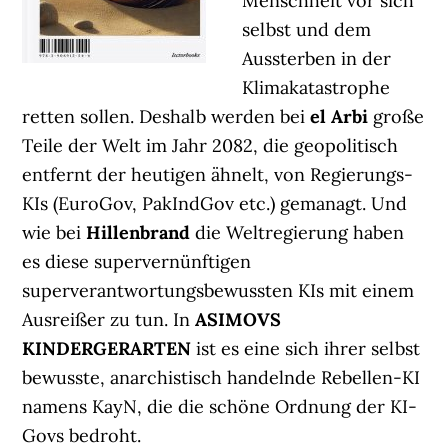
Menschheit vor sich
selbst und dem
Aussterben in der
Klimakatastrophe
retten sollen. Deshalb werden bei
el Arbi
große
Teile der Welt im Jahr 2082, die geopolitisch
entfernt der heutigen ähnelt, von Regierungs-
KIs (EuroGov, PakIndGov etc.) gemanagt. Und
wie bei
Hillenbrand
die Weltregierung haben
es diese supervernünftigen
superverantwortungsbewussten KIs mit einem
Ausreißer zu tun. In
ASIMOVS
KINDERGERARTEN
ist es eine sich ihrer selbst
bewusste, anarchistisch handelnde Rebellen-KI
namens KayN, die die schöne Ordnung der KI-
Govs bedroht.