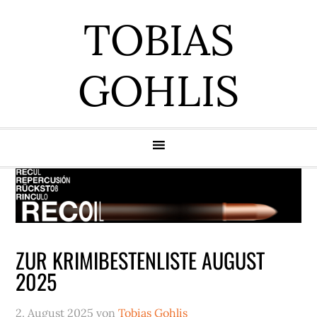
Zur
Zum
Zur
Zur
TOBIAS
Hauptnavigation
Inhalt
Seitenspalte
Fußzeile
springen
springen
springen
springen
GOHLIS
ZUR KRIMIBESTENLISTE AUGUST
2025
2. August 2025
von
Tobias Gohlis