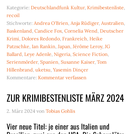
Kategorie:
Deutschlandfunk Kultur
,
Krimibestenliste
,
recoil
Stichworte:
Andrea O'Brien
,
Anja Rüdiger
,
Australien
,
Baskenland
,
Candice Fox
,
Cornelia Wend
,
Deutscher
Krimi
,
Dolores Redondo
,
Frankreich
,
Heike
Patzschke
,
Ian Rankin
,
Japan
,
Jérôme Leroy
,
JG
Ballard
,
Leye Adenle
,
Nigeria
,
Science Fiction
,
Serienmörder
,
Spanien
,
Susanne Kaiser
,
Tom
Hillenbrand
,
uketsu
,
Yasemin Dinçer
Kommentare:
Kommentar verfassen
ZUR KRIMIBESTENLISTE MÄRZ 2024
2. März 2024
von
Tobias Gohlis
Vier neue Titel: je einer aus Italien und