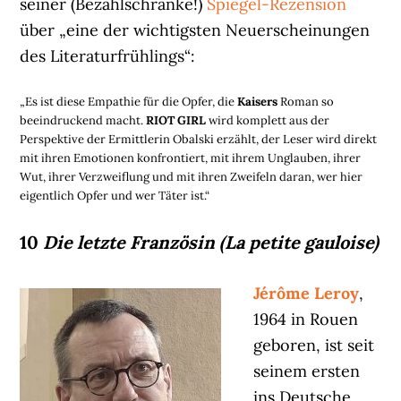
seiner (Bezahlschranke!)
Spiegel-Rezension
über „eine der wichtigsten Neuerscheinungen
des Literaturfrühlings“:
„Es ist diese Empathie für die Opfer, die
Kaisers
Roman so
beeindruckend macht.
RIOT GIRL
wird komplett aus der
Perspektive der Ermittlerin Obalski erzählt, der Leser wird direkt
mit ihren Emotionen konfrontiert, mit ihrem Unglauben, ihrer
Wut, ihrer Verzweiflung und mit ihren Zweifeln daran, wer hier
eigentlich Opfer und wer Täter ist.“
10
Die letzte Französin (La petite gauloise)
Jérôme Leroy
,
1964 in Rouen
geboren, ist seit
seinem ersten
ins Deutsche