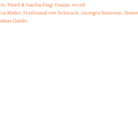
en
,
Mord & Nachschlag: Essays
,
recoil
Eva Röder
,
Ferdinand von Schirach
,
Georges Simenon
,
Simo
obias Gohlis