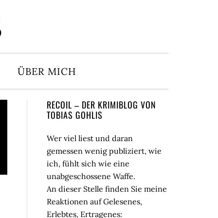
S
ÜBER MICH
Seitenspalte
RECOIL – DER KRIMIBLOG VON
TOBIAS GOHLIS
Wer viel liest und daran
gemessen wenig publiziert, wie
ich, fühlt sich wie eine
unabgeschossene Waffe.
An dieser Stelle finden Sie meine
Reaktionen auf Gelesenes,
Erlebtes, Ertragenes: