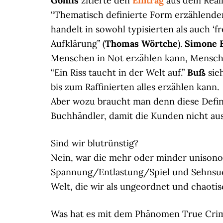
Gohlis
zitierte den
Eintrag
aus dem Reall
“Thematisch definierte Form erzählender
handelt in sowohl typisierten als auch 
Aufklärung” (
Thomas Wörtche
).
Simone 
Menschen in Not erzählen kann, Mensche
“Ein Riss taucht in der Welt auf.”
Buß
sieh
bis zum Raffinierten alles erzählen kann.
Aber wozu braucht man denn diese Defini
Buchhändler, damit die Kunden nicht aus 
Sind wir blutrünstig?
Nein, war die mehr oder minder unisono 
Spannung/Entlastung/Spiel und Sehnsuch
Welt, die wir als ungeordnet und chaotisc
Was hat es mit dem Phänomen True Crim