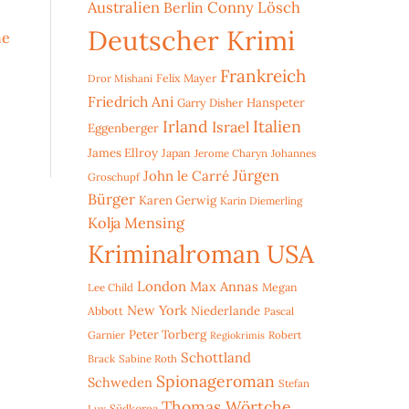
Australien
Conny Lösch
Berlin
Deutscher Krimi
ne
Frankreich
Dror Mishani
Felix Mayer
Friedrich Ani
Hanspeter
Garry Disher
Irland
Italien
Israel
Eggenberger
James Ellroy
Japan
Jerome Charyn
Johannes
Jürgen
John le Carré
Groschupf
Bürger
Karen Gerwig
Karin Diemerling
Kolja Mensing
Kriminalroman USA
London
Max Annas
Lee Child
Megan
New York
Niederlande
Abbott
Pascal
Peter Torberg
Garnier
Robert
Regiokrimis
Schottland
Brack
Sabine Roth
Spionageroman
Schweden
Stefan
Thomas Wörtche
Lux
Südkorea