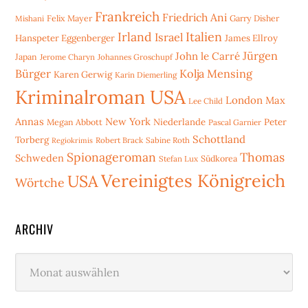
Frankreich
Friedrich Ani
Mishani
Felix Mayer
Garry Disher
Irland
Italien
Israel
Hanspeter Eggenberger
James Ellroy
Jürgen
John le Carré
Japan
Jerome Charyn
Johannes Groschupf
Bürger
Kolja Mensing
Karen Gerwig
Karin Diemerling
Kriminalroman USA
London
Max
Lee Child
Annas
New York
Niederlande
Peter
Megan Abbott
Pascal Garnier
Schottland
Torberg
Robert Brack
Sabine Roth
Regiokrimis
Spionageroman
Thomas
Schweden
Stefan Lux
Südkorea
Vereinigtes Königreich
USA
Wörtche
ARCHIV
Archiv