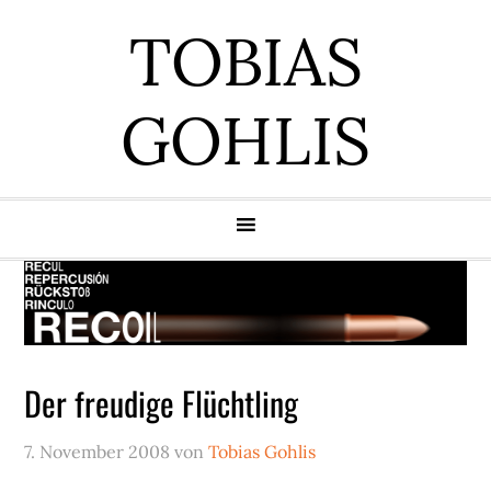
Zur
Zum
Zur
Zur
TOBIAS
Hauptnavigation
Inhalt
Seitenspalte
Fußzeile
springen
springen
springen
springen
GOHLIS
Der freudige Flüchtling
7. November 2008
von
Tobias Gohlis