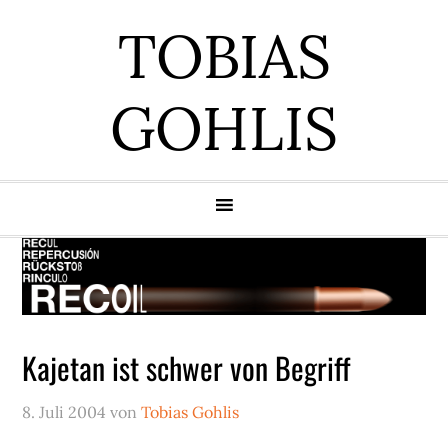
Zur
Zum
Zur
Zur
TOBIAS
Hauptnavigation
Inhalt
Seitenspalte
Fußzeile
springen
springen
springen
springen
GOHLIS
Kajetan ist schwer von Begriff
8. Juli 2004
von
Tobias Gohlis