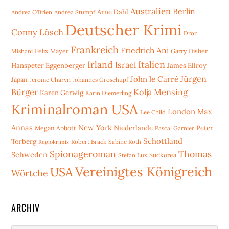
Australien
Berlin
Arne Dahl
Andrea O'Brien
Andrea Stumpf
Deutscher Krimi
Conny Lösch
Dror
Frankreich
Friedrich Ani
Mishani
Felix Mayer
Garry Disher
Irland
Italien
Israel
Hanspeter Eggenberger
James Ellroy
Jürgen
John le Carré
Japan
Jerome Charyn
Johannes Groschupf
Bürger
Kolja Mensing
Karen Gerwig
Karin Diemerling
Kriminalroman USA
London
Max
Lee Child
Annas
New York
Niederlande
Peter
Megan Abbott
Pascal Garnier
Schottland
Torberg
Robert Brack
Sabine Roth
Regiokrimis
Spionageroman
Thomas
Schweden
Stefan Lux
Südkorea
Vereinigtes Königreich
USA
Wörtche
ARCHIV