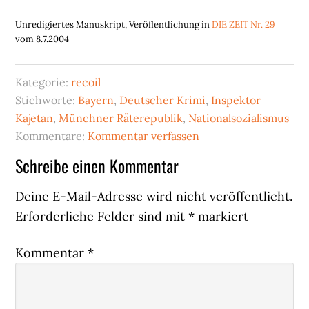
Unredigiertes Manuskript, Veröffentlichung in
DIE ZEIT Nr. 29
vom 8.7.2004
Kategorie:
recoil
Stichworte:
Bayern
,
Deutscher Krimi
,
Inspektor
Kajetan
,
Münchner Räterepublik
,
Nationalsozialismus
Kommentare:
Kommentar verfassen
Leser-
Schreibe einen Kommentar
Interaktionen
Deine E-Mail-Adresse wird nicht veröffentlicht.
Erforderliche Felder sind mit
*
markiert
Kommentar
*