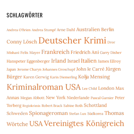
SCHLAGWÖRTER
Australien
Berlin
Arne Dahl
Andrea O'Brien
Andrea Stumpf
Deutscher Krimi
Conny Lösch
Dror
Frankreich
Friedrich Ani
Mishani
Felix Mayer
Garry Disher
Irland
Italien
Israel
Hanspeter Eggenberger
James Ellroy
Jürgen
John le Carré
Japan
Jerome Charyn
Johannes Groschupf
Bürger
Kolja Mensing
Karen Gerwig
Karin Diemerling
Kriminalroman USA
London
Max
Lee Child
Annas
New York
Niederlande
Peter
Megan Abbott
Pascal Garnier
Schottland
Torberg
Robert Brack
Sabine Roth
Regiokrimis
Spionageroman
Thomas
Schweden
Stefan Lux
Südkorea
Vereinigtes Königreich
USA
Wörtche