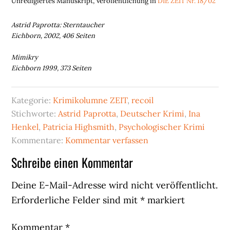
Unredigiertes Manuskript, Veröffentlichung in
DIE ZEIT Nr. 18/02
Astrid Paprotta: Sterntaucher
Eichborn, 2002, 406 Seiten
Mimikry
Eichborn 1999, 373 Seiten
Kategorie:
Krimikolumne ZEIT
,
recoil
Stichworte:
Astrid Paprotta
,
Deutscher Krimi
,
Ina
Henkel
,
Patricia Highsmith
,
Psychologischer Krimi
Kommentare:
Kommentar verfassen
Leser-
Schreibe einen Kommentar
Interaktionen
Deine E-Mail-Adresse wird nicht veröffentlicht.
Erforderliche Felder sind mit
*
markiert
Kommentar
*