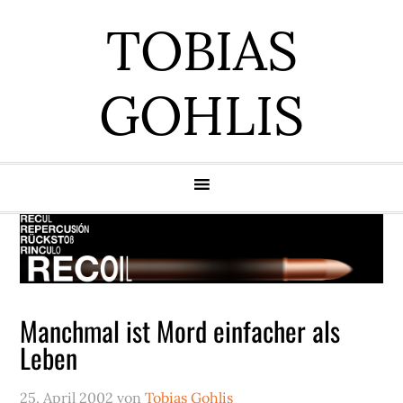
Zur
Zum
Zur
Zur
TOBIAS
Hauptnavigation
Inhalt
Seitenspalte
Fußzeile
springen
springen
springen
springen
GOHLIS
Manchmal ist Mord einfacher als
Leben
25. April 2002
von
Tobias Gohlis