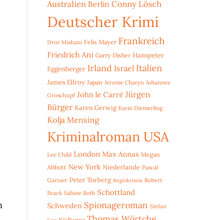
Australien
Conny Lösch
Berlin
Deutscher Krimi
Frankreich
Dror Mishani
Felix Mayer
Friedrich Ani
Hanspeter
Garry Disher
Irland
Italien
Israel
Eggenberger
James Ellroy
Japan
Jerome Charyn
Johannes
Jürgen
John le Carré
Groschupf
Bürger
Karen Gerwig
Karin Diemerling
Kolja Mensing
Kriminalroman USA
London
Max Annas
Lee Child
Megan
New York
Niederlande
Abbott
Pascal
Peter Torberg
Garnier
Robert
Regiokrimis
e
Schottland
Brack
Sabine Roth
n
Spionageroman
Schweden
Stefan
Thomas Wörtche
.
Lux
Südkorea