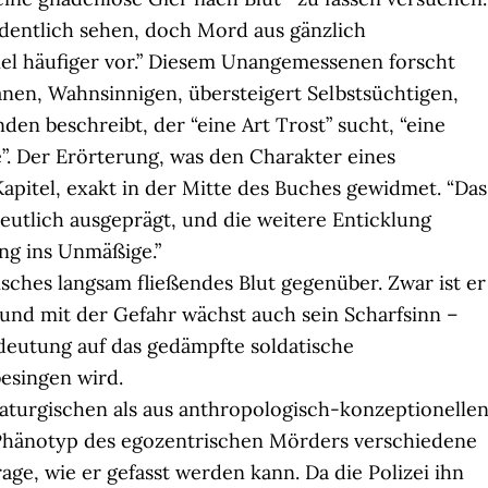
dentlich sehen, doch Mord aus gänzlich
l häufiger vor.” Diesem Unangemessenen forscht
nen, Wahnsinnigen, übersteigert Selbstsüchtigen,
den beschreibt, der “eine Art Trost” sucht, “eine
. Der Erörterung, was den Charakter eines
Kapitel, exakt in der Mitte des Buches gewidmet. “Das
eutlich ausgeprägt, und die weitere Enticklung
ung ins Unmäßige.”
ches langsam fließendes Blut gegenüber. Zwar ist er
, und mit der Gefahr wächst auch sein Scharfsinn –
deutung auf das gedämpfte soldatische
besingen wird.
maturgischen als aus anthropologisch-konzeptionelle
hänotyp des egozentrischen Mörders verschiedene
rage, wie er gefasst werden kann. Da die Polizei ihn