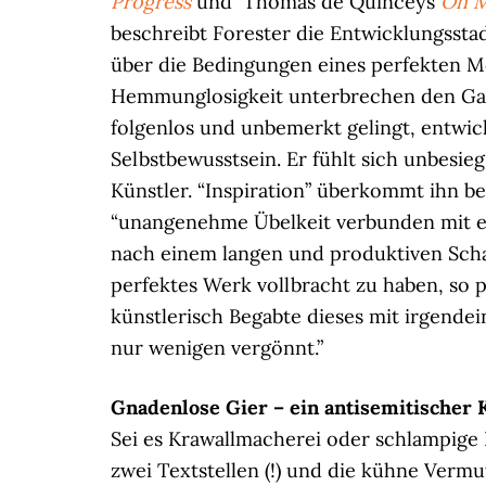
Progress
und Thomas de Quinceys
On M
beschreibt Forester die Entwicklungssta
über die Bedingungen eines perfekten 
Hemmunglosigkeit unterbrechen den Gan
folgenlos und unbemerkt gelingt, entwic
Selbstbewusstsein. Er fühlt sich unbesie
Künstler. “Inspiration” überkommt ihn b
“unangenehme Übelkeit verbunden mit ei
nach einem langen und produktiven Scha
perfektes Werk vollbracht zu haben, so 
künstlerisch Begabte dieses mit irgende
nur wenigen vergönnt.”
Gnadenlose Gier – ein antisemitischer 
Sei es Krawallmacherei oder schlampige L
zwei Textstellen (!) und die kühne Verm