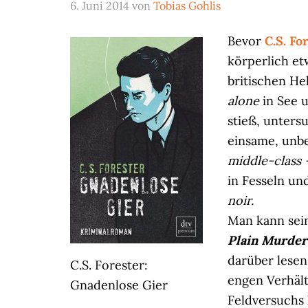
6. Juni 2014
von
Tobias Gohlis
Bevor
C.S. Fo
körperlich e
britischen He
alone
in See 
stieß, unters
einsame, unbe
middle-class
in Fesseln un
noir.
Man kann sei
Plain Murder
darüber lesen
C.S. Forester:
engen Verhält
Gnadenlose Gier
Feldversuchs l