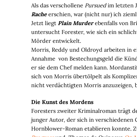
Als das verschollene
Pursued
im letzten 
Rache
erschien, war (nicht nur) ich ziem
Jetzt liegt
Plain Murder
ebenfalls von Br
untersucht Forester, wie sich ein schlic
Mörder entwickelt.
Morris, Reddy und Oldroyd arbeiten in 
Annahme von Bestechungsgeld die Kündig
er sie dem Chef melden kann. Mordanstif
sich von Morris übertölpelt als Komplize
nicht verdächtigten Morris anzuzeigen, b
Die Kunst des Mordens
Foresters zweiter Kriminalroman trägt de
junger Autor, der sich in verschiedenen 
Hornblower-Roman etablieren konnte. Zw