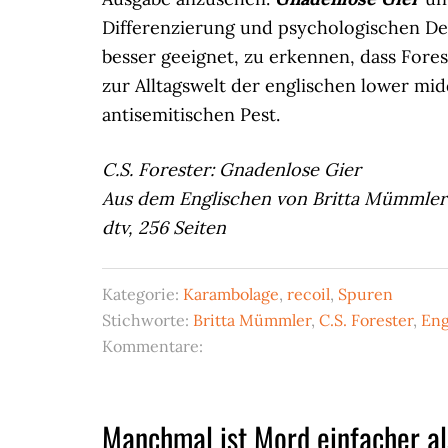
Differenzierung und psychologischen Dea
besser geeignet, zu erkennen, dass Fore
zur Alltagswelt der englischen lower midd
antisemitischen Pest.
C.S. Forester: Gnadenlose Gier
Aus dem Englischen von Britta Mümmler
dtv, 256 Seiten
Kategorie:
Karambolage
,
recoil
,
Spuren
Stichworte:
Britta Mümmler
,
C.S. Forester
,
Eng
Kommentare:
Manchmal ist Mord einfacher a