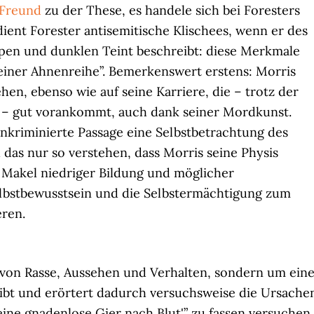
 Freund
zu der These, es handele sich bei Foresters
ent Forester antisemitische Klischees, wenn er des
pen und dunklen Teint beschreibt: diese Merkmale
seiner Ahnenreihe”. Bemerkenswert erstens: Morris
hen, ebenso wie auf seine Karriere, die – trotz der
g – gut vorankommt, auch dank seiner Mordkunst.
inkriminierte Passage eine Selbstbetrachtung des
ch das nur so verstehen, dass Morris seine Physis
n Makel niedriger Bildung und möglicher
elbstbewusstsein und die Selbstermächtigung zum
ren.
von Rasse, Aussehen und Verhalten, sondern um ein
ibt und erörtert dadurch versuchsweise die Ursache
eine gnadenlose Gier nach Blut'” zu fassen versuchen