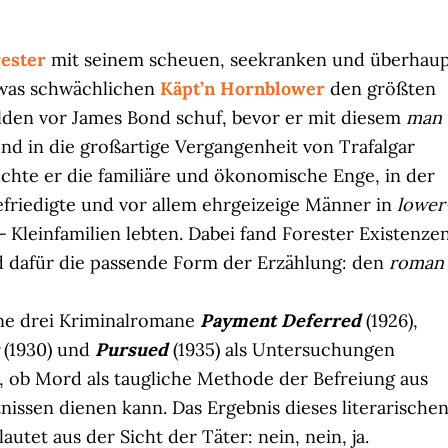
rester
mit seinem scheuen, seekranken und überhau
twas schwächlichen
Käpt’n Hornblower
den größten
lden vor James Bond schuf, bevor er mit diesem
man
und in die großartige Vergangenheit von Trafalgar
uchte er die familiäre und ökonomische Enge, in der
friedigte und vor allem ehrgeizeige Männer in
lower
 –
Kleinfamilien lebten. Dabei fand Forester Existenze
d dafür die passende Form der Erzählung: den
roman
ne drei Kriminalromane
Payment Deferred
(1926),
(1930) und
Pursued
(1935) als Untersuchungen
, ob Mord als taugliche Methode der Befreiung aus
nissen dienen kann. Das Ergebnis dieses literarische
autet aus der Sicht der Täter: nein, nein, ja.