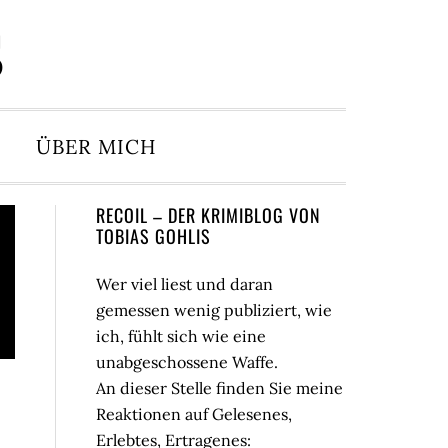
S
ÜBER MICH
Seitenspalte
RECOIL – DER KRIMIBLOG VON
TOBIAS GOHLIS
Wer viel liest und daran
gemessen wenig publiziert, wie
ich, fühlt sich wie eine
unabgeschossene Waffe.
An dieser Stelle finden Sie meine
Reaktionen auf Gelesenes,
Erlebtes, Ertragenes: