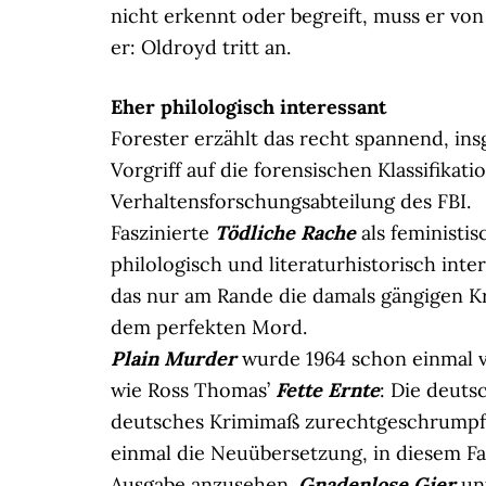
nicht erkennt oder begreift, muss er vo
er: Oldroyd tritt an.
Eher philologisch interessant
Forester erzählt das recht spannend, ins
Vorgriff auf die forensischen Klassifika
Verhaltensforschungsabteilung des FBI.
Faszinierte
Tödliche Rache
als feministisc
philologisch und literaturhistorisch int
das nur am Rande die damals gängigen K
dem perfekten Mord.
Plain Murder
wurde 1964 schon einmal v
wie Ross Thomas’
Fette Ernte
: Die deuts
deutsches Krimimaß zurechtgeschrumpft. 
einmal die Neuübersetzung, in diesem Fal
Ausgabe anzusehen.
Gnadenlose Gier
unt