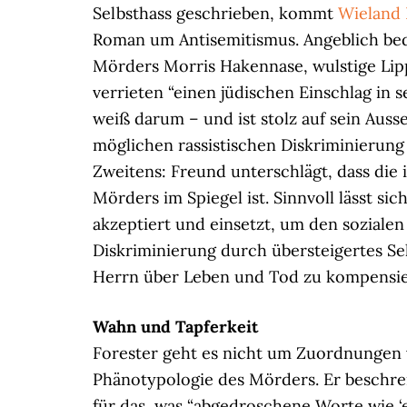
Selbsthass geschrieben, kommt
Wieland
Roman um Antisemitismus. Angeblich bedi
Mörders Morris Hakennase, wulstige Lip
verrieten “einen jüdischen Einschlag in 
weiß darum – und ist stolz auf sein Ausse
möglichen rassistischen Diskriminierun
Zweitens: Freund unterschlägt, dass die 
Mörders im Spiegel ist. Sinnvoll lässt si
akzeptiert und einsetzt, um den soziale
Diskriminierung durch übersteigertes S
Herrn über Leben und Tod zu kompensie
Wahn und Tapferkeit
Forester geht es nicht um Zuordnungen 
Phänotypologie des Mörders. Er beschre
für das, was “abgedroschene Worte wie ‘