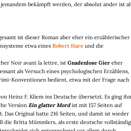
n jemandem bekämpft werden, der absolut ander ist al
gesamt ist dieser Roman aber eher ein erzählerischer
tionsysteme etwa eines
Robert Hare
und die
her Noir avant la lettre, ist
Gnadenlose Gier
eher
eressant als Versuch eines psychologischen Erzählens,
rimi-Konventionen bedient, etwa mit der Frage nach
on Heinz F. Kliem ins Deutsche übersetzt. Es ging ih
che Version
Ein glatter Mord
ist mit 157 Seiten auf
Das Original hatte 216 Seiten, und damit ist wieder
l die Britta Mümmlers, als erste deutsche vollständi
erscheidet sich entsprechend vor allem durch