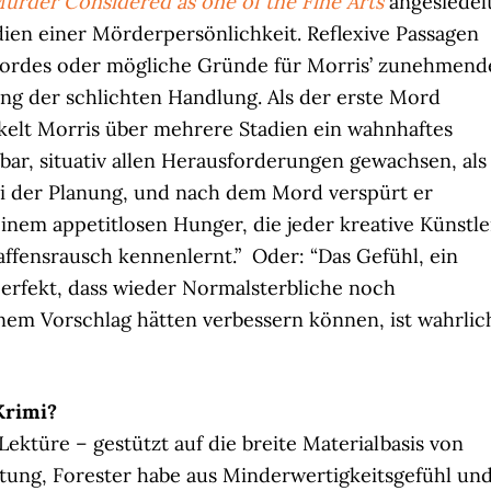
urder Considered as one of the Fine Arts
angesiedel
dien einer Mörderpersönlichkeit. Reflexive Passagen
Mordes oder mögliche Gründe für Morris’ zunehmend
g der schlichten Handlung. Als der erste Mord
kelt Morris über mehrere Stadien ein wahnhaftes
gbar, situativ allen Herausforderungen gewachsen, als
ei der Planung, und nach dem Mord verspürt er
nem appetitlosen Hunger, die jeder kreative Künstle
ffensrausch kennenlernt.” Oder: “Das Gefühl, ein
perfekt, dass wieder Normalsterbliche noch
inem Vorschlag hätten verbessern können, ist wahrlic
Krimi?
ektüre – gestützt auf die breite Materialbasis von
utung, Forester habe aus Minderwertigkeitsgefühl un