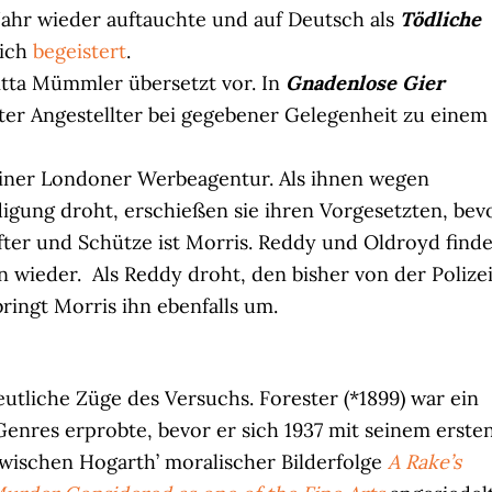
Jahr wieder auftauchte und auf Deutsch als
Tödliche
lich
begeistert
.
itta Mümmler übersetzt vor. In
Gnadenlose Gier
hter Angestellter bei gegebener Gelegenheit zu einem
einer Londoner Werbeagentur. Als ihnen wegen
ung droht, erschießen sie ihren Vorgesetzten, bev
ter und Schütze ist Morris. Reddy und Oldroyd find
n wieder. Als Reddy droht, den bisher von der Polize
ringt Morris ihn ebenfalls um.
utliche Züge des Versuchs. Forester (*1899) war ein
Genres erprobte, bevor er sich 1937 mit seinem erste
ischen Hogarth’ moralischer Bilderfolge
A Rake’s