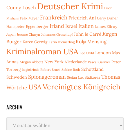
Deutscher Krimi
Conny Lösch
Dror
Frankreich
Friedrich Ani
Mishani
Felix Mayer
Garry Disher
Irland
Italien
Israel
Hanspeter Eggenberger
James Ellroy
Jürgen
John le Carré
Japan
Jerome Charyn
Johannes Groschupf
Bürger
Kolja Mensing
Karen Gerwig
Karin Diemerling
Kriminalroman USA
London
Max
Lee Child
Annas
New York
Niederlande
Peter
Megan Abbott
Pascal Garnier
Schottland
Torberg
Robert Brack
Sabine Roth
Regiokrimis
Spionageroman
Thomas
Schweden
Stefan Lux
Südkorea
Vereinigtes Königreich
USA
Wörtche
ARCHIV
Archiv