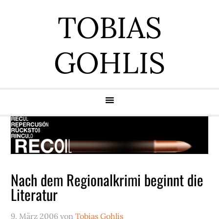
Zur
Zum
Zur
Zur
TOBIAS
Hauptnavigation
Inhalt
Seitenspalte
Fußzeile
springen
springen
springen
springen
GOHLIS
Nach dem Regionalkrimi beginnt die
Literatur
9. März 2006
von
Tobias Gohlis