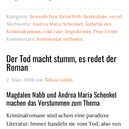
Kategorie:
Besinnliches
,
KrimiWelt-Bestenliste
,
recoil
Stichworte:
Andrea Maria Schenkel
,
Ästhetik des
Kriminalromans
,
cold case
,
Regiokrimis
,
True Crime
Kommentare:
Kommentar verfassen
Der Tod macht stumm, es redet der
Roman
2. März 2006
von
Tobias Gohlis
Magdalen Nabb und Andrea Maria Schenkel
machen das Verstummen zum Thema
Kriminalromane sind schon eine paradoxe
Literatur. Immer handeln sie vom Tod, also von