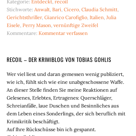
Kategorie:
Entdeckt
,
recoil
Stichworte:
Anwalt
,
Bari
,
Cicero
,
Claudia Schmitt
,
Gerichtsthriller
,
Gianrico Carofiglio
,
Italien
,
Julia
Eisele
,
Perry Mason
,
vernünftige Zweifel
Kommentare:
Kommentar verfassen
Seitenspalte
RECOIL – DER KRIMIBLOG VON TOBIAS GOHLIS
Wer viel liest und daran gemessen wenig publiziert,
wie ich, fühlt sich wie eine unabgeschossene Waffe.
An dieser Stelle finden Sie meine Reaktionen auf
Gelesenes, Erlebtes, Ertragenes: Querschläger,
Schreianfälle, laue Duschen und Besinnliches aus
dem Leben eines Sonderlings, der sich beruflich mit
Krimikritik beschäftigt.
Auf Ihre Rückschüsse bin ich gespannt.