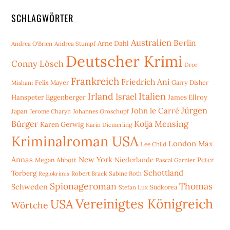
SCHLAGWÖRTER
Australien
Berlin
Arne Dahl
Andrea O'Brien
Andrea Stumpf
Deutscher Krimi
Conny Lösch
Dror
Frankreich
Friedrich Ani
Mishani
Felix Mayer
Garry Disher
Irland
Italien
Israel
Hanspeter Eggenberger
James Ellroy
Jürgen
John le Carré
Japan
Jerome Charyn
Johannes Groschupf
Bürger
Kolja Mensing
Karen Gerwig
Karin Diemerling
Kriminalroman USA
London
Max
Lee Child
Annas
New York
Niederlande
Peter
Megan Abbott
Pascal Garnier
Schottland
Torberg
Robert Brack
Sabine Roth
Regiokrimis
Spionageroman
Thomas
Schweden
Stefan Lux
Südkorea
Vereinigtes Königreich
USA
Wörtche