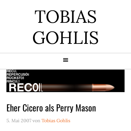
Zur
Zum
Zur
Zur
TOBIAS
Hauptnavigation
Inhalt
Seitenspalte
Fußzeile
springen
springen
springen
springen
GOHLIS
Eher Cicero als Perry Mason
5. Mai 2007
von
Tobias Gohlis