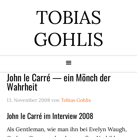
Zur
Zum
Zur
Zur
TOBIAS
Hauptnavigation
Inhalt
Seitenspalte
Fußzeile
springen
springen
springen
springen
GOHLIS
John le Carré — ein Mönch der
Wahrheit
13. November 2008
von
Tobias Gohlis
John le Carré im Interview 2008
Als Gentleman, wie man ihn bei Evelyn Waugh,