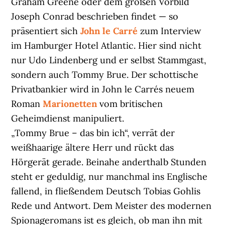
Graham Greene oder dem großen Vorbild
Joseph Conrad beschrieben findet — so
präsentiert sich
John le Carré
zum Interview
im Hamburger Hotel Atlantic. Hier sind nicht
nur Udo Lindenberg und er selbst Stammgast,
sondern auch Tommy Brue. Der schottische
Privatbankier wird in John le Carrés neuem
Roman
Marionetten
vom britischen
Geheimdienst manipuliert.
„Tommy Brue – das bin ich“, verrät der
weißhaarige ältere Herr und rückt das
Hörgerät gerade. Beinahe anderthalb Stunden
steht er geduldig, nur manchmal ins Englische
fallend, in fließendem Deutsch Tobias Gohlis
Rede und Antwort. Dem Meister des modernen
Spionageromans ist es gleich, ob man ihn mit