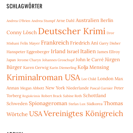
SCHLAGWÖRTER
Australien
Berlin
Arne Dahl
Andrea O'Brien
Andrea Stumpf
Deutscher Krimi
Conny Lösch
Dror
Frankreich
Friedrich Ani
Mishani
Felix Mayer
Garry Disher
Irland
Italien
Israel
Hanspeter Eggenberger
James Ellroy
Jürgen
John le Carré
Japan
Jerome Charyn
Johannes Groschupf
Bürger
Kolja Mensing
Karen Gerwig
Karin Diemerling
Kriminalroman USA
London
Max
Lee Child
Annas
New York
Niederlande
Peter
Megan Abbott
Pascal Garnier
Schottland
Torberg
Robert Brack
Sabine Roth
Regiokrimis
Spionageroman
Thomas
Schweden
Stefan Lux
Südkorea
Vereinigtes Königreich
USA
Wörtche