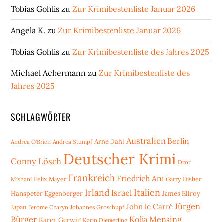
Tobias Gohlis
zu
Zur Krimibestenliste Januar 2026
Angela K.
zu
Zur Krimibestenliste Januar 2026
Tobias Gohlis
zu
Zur Krimibestenliste des Jahres 2025
Michael Achermann
zu
Zur Krimibestenliste des
Jahres 2025
SCHLAGWÖRTER
Australien
Berlin
Arne Dahl
Andrea O'Brien
Andrea Stumpf
Deutscher Krimi
Conny Lösch
Dror
Frankreich
Friedrich Ani
Mishani
Felix Mayer
Garry Disher
Irland
Italien
Israel
Hanspeter Eggenberger
James Ellroy
Jürgen
John le Carré
Japan
Jerome Charyn
Johannes Groschupf
Bürger
Kolja Mensing
Karen Gerwig
Karin Diemerling