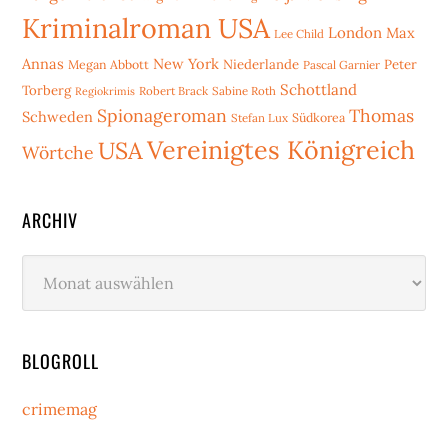
Kriminalroman USA
London
Max
Lee Child
Annas
New York
Niederlande
Peter
Megan Abbott
Pascal Garnier
Schottland
Torberg
Robert Brack
Sabine Roth
Regiokrimis
Spionageroman
Thomas
Schweden
Stefan Lux
Südkorea
Vereinigtes Königreich
USA
Wörtche
ARCHIV
Archiv
BLOGROLL
crimemag