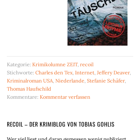
Kategorie:
Krimikolumne ZEIT
,
recoil
Stichworte:
Charles den Tex
,
Internet
,
Jeffery Deaver
,
Kriminalroman USA
,
Niederlande
,
Stefanie Schäfer
,
Thomas Haufschild
Kommentare:
Kommentar verfassen
Seitenspalte
RECOIL – DER KRIMIBLOG VON TOBIAS GOHLIS
Wer viel liest und daran gemessen wenig publiziert,