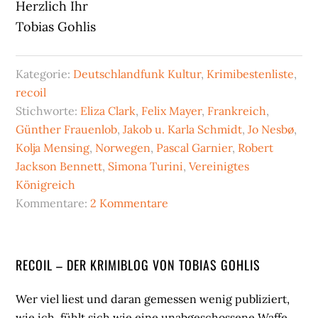
Herzlich Ihr
Tobias Gohlis
Kategorie:
Deutschlandfunk Kultur
,
Krimibestenliste
,
recoil
Stichworte:
Eliza Clark
,
Felix Mayer
,
Frankreich
,
Günther Frauenlob
,
Jakob u. Karla Schmidt
,
Jo Nesbø
,
Kolja Mensing
,
Norwegen
,
Pascal Garnier
,
Robert
Jackson Bennett
,
Simona Turini
,
Vereinigtes
Königreich
Kommentare:
2 Kommentare
Seitenspalte
RECOIL – DER KRIMIBLOG VON TOBIAS GOHLIS
Wer viel liest und daran gemessen wenig publiziert,
wie ich, fühlt sich wie eine unabgeschossene Waffe.