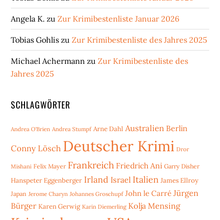
Angela K.
zu
Zur Krimibestenliste Januar 2026
Tobias Gohlis
zu
Zur Krimibestenliste des Jahres 2025
Michael Achermann
zu
Zur Krimibestenliste des
Jahres 2025
SCHLAGWÖRTER
Australien
Berlin
Arne Dahl
Andrea O'Brien
Andrea Stumpf
Deutscher Krimi
Conny Lösch
Dror
Frankreich
Friedrich Ani
Mishani
Felix Mayer
Garry Disher
Irland
Italien
Israel
Hanspeter Eggenberger
James Ellroy
Jürgen
John le Carré
Japan
Jerome Charyn
Johannes Groschupf
Bürger
Kolja Mensing
Karen Gerwig
Karin Diemerling