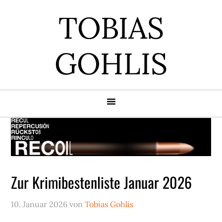
Zur
Zum
Zur
Zur
TOBIAS
Hauptnavigation
Inhalt
Seitenspalte
Fußzeile
springen
springen
springen
springen
GOHLIS
Zur Krimibestenliste Januar 2026
10. Januar 2026
von
Tobias Gohlis