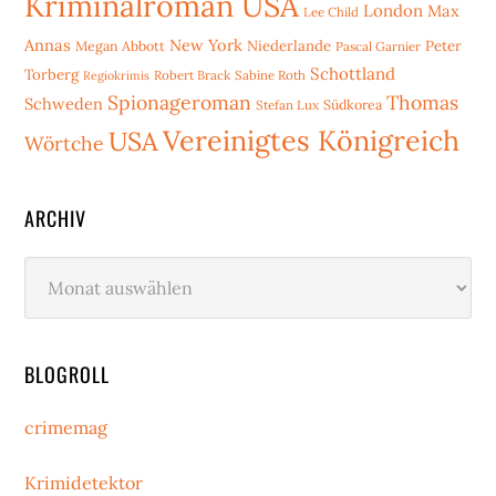
Kriminalroman USA
London
Max
Lee Child
Annas
New York
Niederlande
Peter
Megan Abbott
Pascal Garnier
Schottland
Torberg
Robert Brack
Sabine Roth
Regiokrimis
Spionageroman
Thomas
Schweden
Stefan Lux
Südkorea
Vereinigtes Königreich
USA
Wörtche
ARCHIV
Archiv
BLOGROLL
crimemag
Krimidetektor