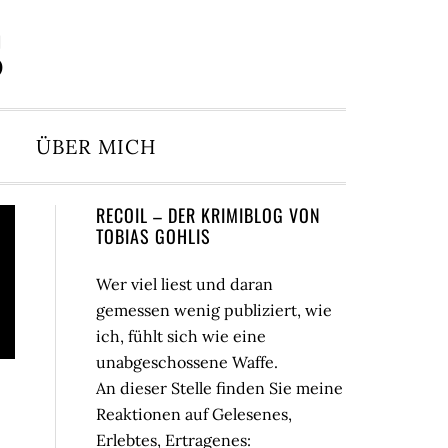
S
ÜBER MICH
Seitenspalte
RECOIL – DER KRIMIBLOG VON
TOBIAS GOHLIS
Wer viel liest und daran
gemessen wenig publiziert, wie
ich, fühlt sich wie eine
unabgeschossene Waffe.
An dieser Stelle finden Sie meine
Reaktionen auf Gelesenes,
Erlebtes, Ertragenes: