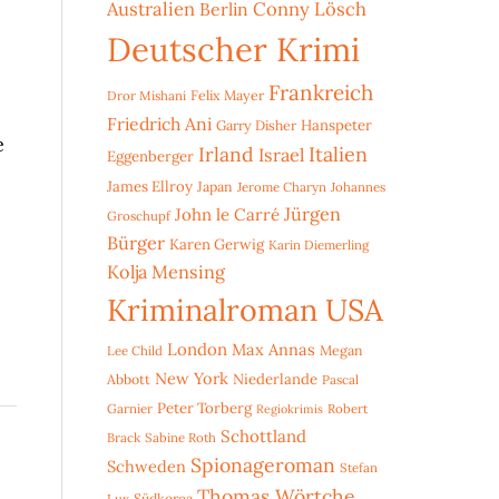
Australien
Conny Lösch
Berlin
Deutscher Krimi
Frankreich
Dror Mishani
Felix Mayer
Friedrich Ani
Hanspeter
Garry Disher
e
Irland
Italien
Israel
Eggenberger
James Ellroy
Japan
Jerome Charyn
Johannes
Jürgen
John le Carré
Groschupf
Bürger
Karen Gerwig
Karin Diemerling
Kolja Mensing
Kriminalroman USA
London
Max Annas
Lee Child
Megan
New York
Niederlande
Abbott
Pascal
Peter Torberg
Garnier
Robert
Regiokrimis
Schottland
Brack
Sabine Roth
Spionageroman
Schweden
Stefan
Thomas Wörtche
Lux
Südkorea