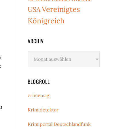
Vereinigtes
USA
Königreich
ARCHIV
Archiv
m
e
BLOGROLL
crimemag
m
Krimidetektor
Krimiportal Deutschlandfunk