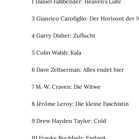
1 Daniel Faßbender: Heaven’s Gate
3 Gianrico Carofiglio: Der Horizont der 
4 Garry Disher: Zuflucht
5 Colin Walsh: Kala
6 Dave Zeltserman: Alles endet hier
7 M. W. Craven: Die Witwe
8 Jérôme Leroy: Die kleine Faschistin
9 Drew Hayden Taylor: Cold
10 Frauke Buchholz: Endzeit