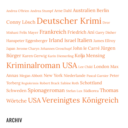
Australien
Berlin
Arne Dahl
Andrea O'Brien
Andrea Stumpf
Deutscher Krimi
Conny Lösch
Dror
Frankreich
Friedrich Ani
Mishani
Felix Mayer
Garry Disher
Irland
Italien
Israel
Hanspeter Eggenberger
James Ellroy
Jürgen
John le Carré
Japan
Jerome Charyn
Johannes Groschupf
Bürger
Kolja Mensing
Karen Gerwig
Karin Diemerling
Kriminalroman USA
London
Max
Lee Child
Annas
New York
Niederlande
Peter
Megan Abbott
Pascal Garnier
Schottland
Torberg
Robert Brack
Sabine Roth
Regiokrimis
Spionageroman
Thomas
Schweden
Stefan Lux
Südkorea
Vereinigtes Königreich
USA
Wörtche
ARCHIV