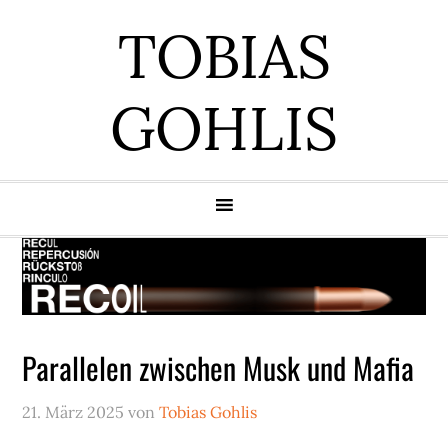
Zur
Zum
Zur
Zur
TOBIAS
Hauptnavigation
Inhalt
Seitenspalte
Fußzeile
springen
springen
springen
springen
GOHLIS
Parallelen zwischen Musk und Mafia
21. März 2025
von
Tobias Gohlis