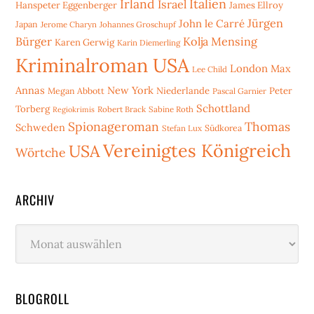
Irland
Italien
Israel
Hanspeter Eggenberger
James Ellroy
Jürgen
John le Carré
Japan
Jerome Charyn
Johannes Groschupf
Bürger
Kolja Mensing
Karen Gerwig
Karin Diemerling
Kriminalroman USA
London
Max
Lee Child
Annas
New York
Niederlande
Peter
Megan Abbott
Pascal Garnier
Schottland
Torberg
Robert Brack
Sabine Roth
Regiokrimis
Spionageroman
Thomas
Schweden
Stefan Lux
Südkorea
Vereinigtes Königreich
USA
Wörtche
ARCHIV
Archiv
BLOGROLL