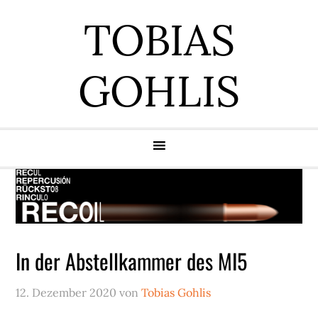
Zur
Zum
Zur
Zur
TOBIAS
Hauptnavigation
Inhalt
Seitenspalte
Fußzeile
springen
springen
springen
springen
GOHLIS
In der Abstellkammer des MI5
12. Dezember 2020
von
Tobias Gohlis