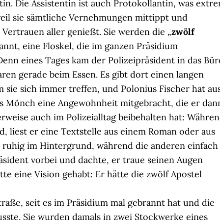
tin. Die Assistentin ist auch Protokollantin, was extr
 weil sie sämtliche Vernehmungen mittippt und
 Vertrauen aller genießt. Sie werden die „
zwölf
annt, eine Floskel, die im ganzen Präsidium
enn eines Tages kam der Polizeipräsident in das Bür
aren gerade beim Essen. Es gibt dort einen langen
m sie sich immer treffen, und Polonius Fischer hat au
als Mönch eine Angewohnheit mitgebracht, die er dan
weise auch im Polizeialltag beibehalten hat: Währe
d, liest er eine Textstelle aus einem Roman oder aus
t ruhig im Hintergrund, während die anderen einfach
sident vorbei und dachte, er traue seinen Augen
tte eine Vision gehabt: Er hätte die zwölf Apostel
traße, seit es im Präsidium mal gebrannt hat und die
ste. Sie wurden damals in zwei Stockwerke eines