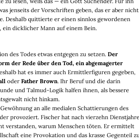
te zu lesen, weiß das — ein Gott Suchender. Für ihn
as jenseits der Vorschriften geben, das er aber nicht
e. Deshalb quittierte er einen sinnlos gewordenen
, ein dicklicher Mann auf einem Bein.
tion des Todes etwas entgegen zu setzen.
Der
Form der Rede über den Tod, ein abgemagerter
Deshalb hat es immer auch Ermittlerfiguren gegeben,
ll
oder
Father Brown
. Ihr Beruf und die darin
unde und Talmud-Logik halfen ihnen, als bessere
atsgewalt nicht hinkam.
ie Gewöhnung an alle medialen Schattierungen des
der provoziert. Fischer hat nach vierzehn Dienstjahr
t verstanden, warum Menschen töten. Er ermittelt
ellschaft eine Provokation und das krasse Gegenteil z