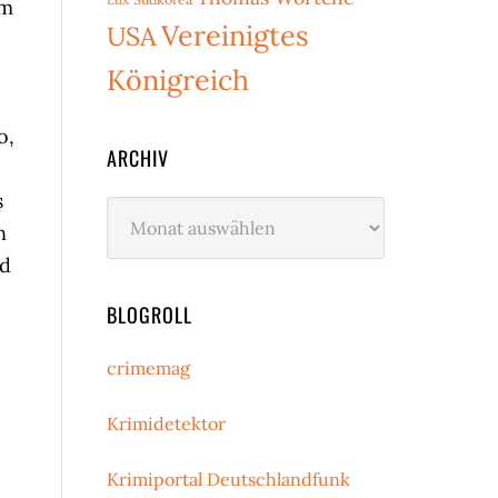
em
Vereinigtes
USA
Königreich
o,
ARCHIV
s
Archiv
n
nd
BLOGROLL
crimemag
Krimidetektor
Krimiportal Deutschlandfunk