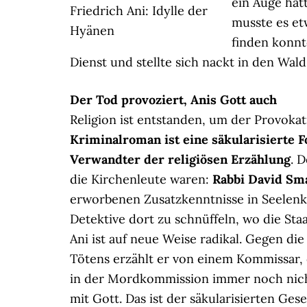
ein Auge hat
Friedrich Ani: Idylle der
musste es etw
Hyänen
finden konnt
Dienst und stellte sich nackt in den Wald
Der Tod provoziert, Anis Gott auch
Religion ist entstanden, um der Provoka
Kriminalroman ist eine säkularisierte 
Verwandter der religiösen Erzählung
. 
die Kirchenleute waren:
Rabbi David Sma
erworbenen Zusatzkenntnisse in Seelenk
Detektive dort zu schnüffeln, wo die Sta
Ani ist auf neue Weise radikal. Gegen d
Tötens erzählt er von einem Kommissar, 
in der Mordkommission immer noch nich
mit Gott. Das ist der säkularisierten Ges