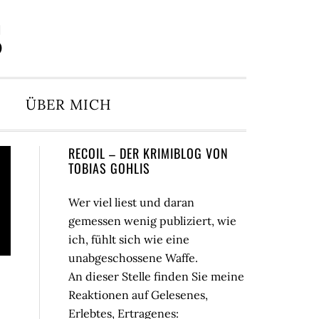
S
ÜBER MICH
Seitenspalte
RECOIL – DER KRIMIBLOG VON
TOBIAS GOHLIS
Wer viel liest und daran
gemessen wenig publiziert, wie
ich, fühlt sich wie eine
unabgeschossene Waffe.
An dieser Stelle finden Sie meine
Reaktionen auf Gelesenes,
Erlebtes, Ertragenes: