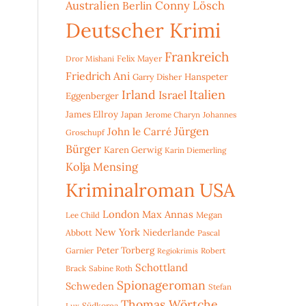
Australien
Conny Lösch
Berlin
Deutscher Krimi
Frankreich
Dror Mishani
Felix Mayer
Friedrich Ani
Hanspeter
Garry Disher
Irland
Italien
Israel
Eggenberger
James Ellroy
Japan
Jerome Charyn
Johannes
Jürgen
John le Carré
Groschupf
Bürger
Karen Gerwig
Karin Diemerling
Kolja Mensing
Kriminalroman USA
London
Max Annas
Lee Child
Megan
New York
Niederlande
Abbott
Pascal
Peter Torberg
Garnier
Robert
Regiokrimis
Schottland
Brack
Sabine Roth
Spionageroman
Schweden
Stefan
Thomas Wörtche
Lux
Südkorea