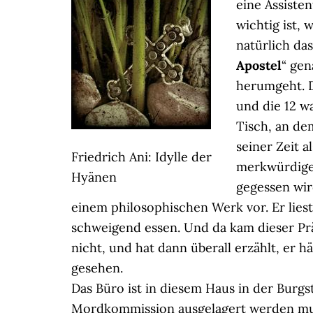
eine Assisten
wichtig ist,
natürlich das
Apostel
“ gen
herumgeht. D
und die 12 w
Tisch, an de
seiner Zeit 
Friedrich Ani: Idylle der
merkwürdiger
Hyänen
gegessen wir
einem philosophischen Werk vor. Er lies
schweigend essen. Und da kam dieser Prä
nicht, und hat dann überall erzählt, er hä
gesehen.
Das Büro ist in diesem Haus in der Burgs
Mordkommission ausgelagert werden mus