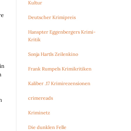
Kultur
re
Deutscher Krimipreis
Hanspter Eggenbergers Krimi-
Kritik
Sonja Hartls Zeilenkino
in
Frank Rumpels Krimikritiken
h
Kaliber .17 Krimirezensionen
crimereads
h
Kriminetz
Die dunklen Felle