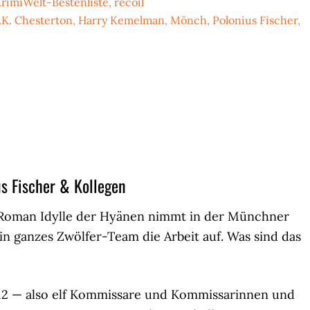
rimiWelt-Bestenliste
,
recoil
.K. Chesterton
,
Harry Kemelman
,
Mönch
,
Polonius Fischer
,
s Fischer & Kollegen
Roman Idylle der Hyänen nimmt in der Münchner
in ganzes Zwölfer-Team die Arbeit auf. Was sind das
 12 — also elf Kommissare und Kommissarinnen und