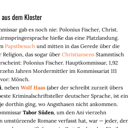
 aus dem Kloster
missar gab es noch nie: Polonius Fischer, Christ.
chirmspringersprache hieße das eine Platzlandung.
um
Papstbesuch
und mitten in das Gerede über die
 Religion, das sogar über
Christiansens
Stammtisch
rscheint: Polonius Fischer. Hauptkommissar, 1,92
ierzehn Jahren Mordermittler im Kommissariat 111
vor: Mönch.
i
, neben
Wolf Haas
(aber der schreibt zurzeit übers
este Kriminalschriftsteller deutscher Sprache, ist ein
it je dorthin ging, wo Angsthasen nicht ankommen.
ommissar
Tabor Süden
, um den Ani vierzehn
 umstürzende Romane verfasst hat, war — jeder, der