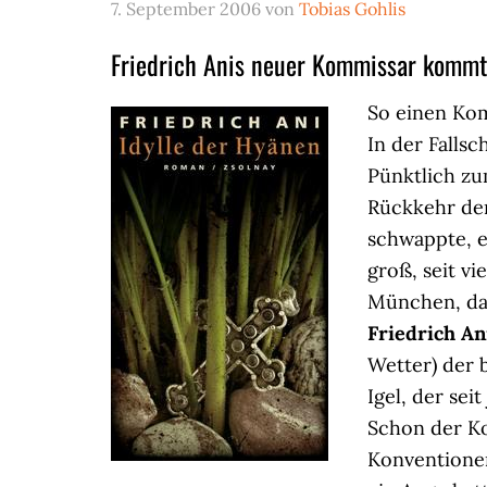
7. September 2006
von
Tobias Gohlis
Friedrich Anis neuer Kommissar kommt
So einen Kom
In der Falls
Pünktlich z
Rückkehr der
schwappte, e
groß, seit v
München, da
Friedrich An
Wetter) der b
Igel, der se
Schon der K
Konventionen