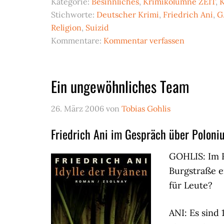
Kategorie:
Besinnliches
,
Krimikolumne ZEIT
,
K
Stichworte:
Deutscher Krimi
,
Friedrich Ani
,
G
Religion
,
Suizid
Kommentare:
Kommentar verfassen
Ein ungewöhnliches Team
26. März 2006
von
Tobias Gohlis
Friedrich Ani im Gespräch über Poloniu
GOHLIS: Im 
Burgstraße e
für Leute?
ANI: Es sind