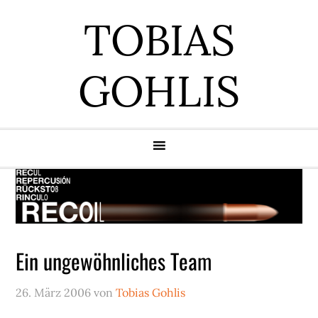
Zur
Zum
Zur
Zur
TOBIAS
Hauptnavigation
Inhalt
Seitenspalte
Fußzeile
springen
springen
springen
springen
GOHLIS
Ein ungewöhnliches Team
26. März 2006
von
Tobias Gohlis