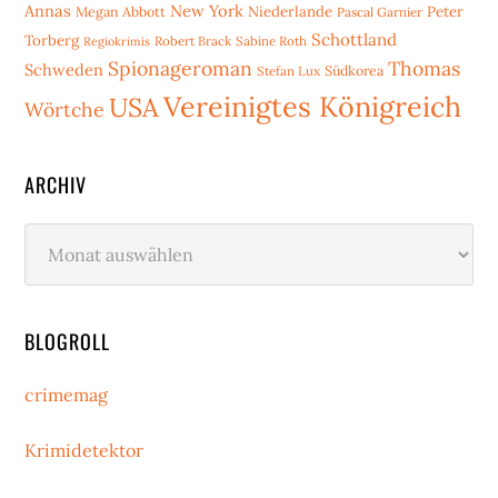
Annas
New York
Niederlande
Peter
Megan Abbott
Pascal Garnier
Schottland
Torberg
Robert Brack
Sabine Roth
Regiokrimis
Spionageroman
Thomas
Schweden
Stefan Lux
Südkorea
Vereinigtes Königreich
USA
Wörtche
ARCHIV
Archiv
BLOGROLL
crimemag
Krimidetektor