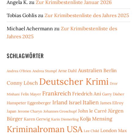
Angela K.
zu
Zur Krimibestenliste Januar 2026
Tobias Gohlis
zu
Zur Krimibestenliste des Jahres 2025
Michael Achermann
zu
Zur Krimibestenliste des
Jahres 2025
SCHLAGWÖRTER
Australien
Berlin
Arne Dahl
Andrea O'Brien
Andrea Stumpf
Deutscher Krimi
Conny Lösch
Dror
Frankreich
Friedrich Ani
Mishani
Felix Mayer
Garry Disher
Irland
Italien
Israel
Hanspeter Eggenberger
James Ellroy
Jürgen
John le Carré
Japan
Jerome Charyn
Johannes Groschupf
Bürger
Kolja Mensing
Karen Gerwig
Karin Diemerling
Kriminalroman USA
London
Max
Lee Child