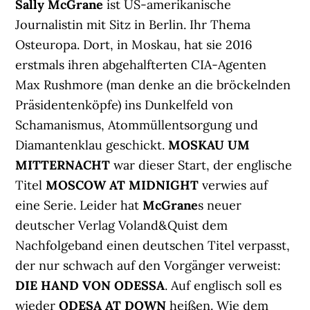
Sally McGrane
ist US-amerikanische
Journalistin mit Sitz in Berlin. Ihr Thema
Osteuropa. Dort, in Moskau, hat sie 2016
erstmals ihren abgehalfterten CIA-Agenten
Max Rushmore (man denke an die bröckelnden
Präsidentenköpfe) ins Dunkelfeld von
Schamanismus, Atommüllentsorgung und
Diamantenklau geschickt.
MOSKAU UM
MITTERNACHT
war dieser Start, der englische
Titel
MOSCOW AT MIDNIGHT
verwies auf
eine Serie. Leider hat
McGrane
s neuer
deutscher Verlag Voland&Quist dem
Nachfolgeband einen deutschen Titel verpasst,
der nur schwach auf den Vorgänger verweist:
DIE HAND VON ODESSA
. Auf englisch soll es
wieder
ODESA AT DOWN
heißen. Wie dem