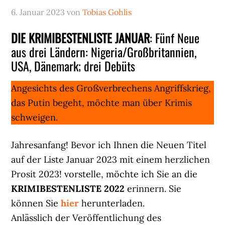
6. Januar 2023
von
Tobias Gohlis
DIE KRIMIBESTENLISTE JANUAR
: Fünf Neue
aus drei Ländern: Nigeria/Großbritannien,
USA, Dänemark; drei Debüts
Angesichts des Großverbrechens Angriffskrieg,
das Putin begeht, möchte man über Krimis
schweigen.
Jahresanfang! Bevor ich Ihnen die Neuen Titel
auf der Liste Januar 2023 mit einem herzlichen
Prosit 2023! vorstelle, möchte ich Sie an die
KRIMIBESTENLISTE
2022
erinnern. Sie
können Sie
hier
herunterladen.
Anlässlich der Veröffentlichung des