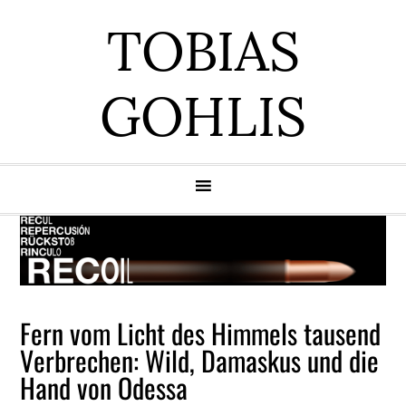
Zur
Zum
Zur
Zur
TOBIAS
Hauptnavigation
Inhalt
Seitenspalte
Fußzeile
springen
springen
springen
springen
GOHLIS
Fern vom Licht des Himmels tausend
Verbrechen: Wild, Damaskus und die
Hand von Odessa