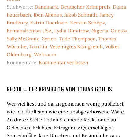
Stichworte:
Dänemark
,
Deutscher Krimipreis
,
Diana
Feuerbach
,
Iben Albinus
,
Jakob Schmidt
,
Jamey
Bradbury
,
Katrin Doerksen
,
Kerstin Schöps
,
Kriminalroman USA
,
Lydia Dimitrow
,
Nigeria
,
Odessa
,
Sally McGrane
,
Syrien
,
Tade Thompson
,
Thomas
Wörtche
,
Tom Lin
,
Vereinigtes Königreich
,
Volker
Oldenburg
,
Weltraum
Kommentare:
Kommentar verfassen
Seitenspalte
RECOIL – DER KRIMIBLOG VON TOBIAS GOHLIS
Wer viel liest und daran gemessen wenig publiziert,
wie ich, fühlt sich wie eine unabgeschossene Waffe.
An dieser Stelle finden Sie meine Reaktionen auf
Gelesenes, Erlebtes, Ertragenes: Querschläger,
Schreianfälle, laue Duschen und Besinnliches aus