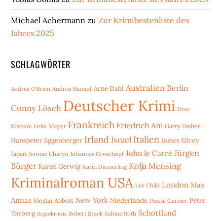
Michael Achermann
zu
Zur Krimibestenliste des
Jahres 2025
SCHLAGWÖRTER
Australien
Berlin
Arne Dahl
Andrea O'Brien
Andrea Stumpf
Deutscher Krimi
Conny Lösch
Dror
Frankreich
Friedrich Ani
Mishani
Felix Mayer
Garry Disher
Irland
Italien
Israel
Hanspeter Eggenberger
James Ellroy
Jürgen
John le Carré
Japan
Jerome Charyn
Johannes Groschupf
Bürger
Kolja Mensing
Karen Gerwig
Karin Diemerling
Kriminalroman USA
London
Max
Lee Child
Annas
New York
Niederlande
Peter
Megan Abbott
Pascal Garnier
Schottland
Torberg
Robert Brack
Sabine Roth
Regiokrimis