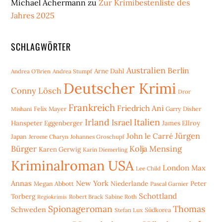
Michael Achermann
zu
Zur Krimibestenliste des
Jahres 2025
SCHLAGWÖRTER
Australien
Berlin
Arne Dahl
Andrea O'Brien
Andrea Stumpf
Deutscher Krimi
Conny Lösch
Dror
Frankreich
Friedrich Ani
Mishani
Felix Mayer
Garry Disher
Irland
Italien
Israel
Hanspeter Eggenberger
James Ellroy
Jürgen
John le Carré
Japan
Jerome Charyn
Johannes Groschupf
Bürger
Kolja Mensing
Karen Gerwig
Karin Diemerling
Kriminalroman USA
London
Max
Lee Child
Annas
New York
Niederlande
Peter
Megan Abbott
Pascal Garnier
Schottland
Torberg
Robert Brack
Sabine Roth
Regiokrimis
Spionageroman
Thomas
Schweden
Stefan Lux
Südkorea