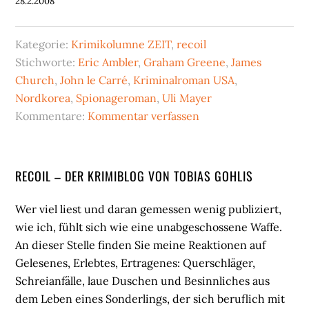
28.2.2008
Kategorie:
Krimikolumne ZEIT
,
recoil
Stichworte:
Eric Ambler
,
Graham Greene
,
James
Church
,
John le Carré
,
Kriminalroman USA
,
Nordkorea
,
Spionageroman
,
Uli Mayer
Kommentare:
Kommentar verfassen
Seitenspalte
RECOIL – DER KRIMIBLOG VON TOBIAS GOHLIS
Wer viel liest und daran gemessen wenig publiziert,
wie ich, fühlt sich wie eine unabgeschossene Waffe.
An dieser Stelle finden Sie meine Reaktionen auf
Gelesenes, Erlebtes, Ertragenes: Querschläger,
Schreianfälle, laue Duschen und Besinnliches aus
dem Leben eines Sonderlings, der sich beruflich mit