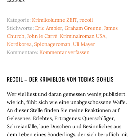
28.2.2008
Kategorie:
Krimikolumne ZEIT
,
recoil
Stichworte:
Eric Ambler
,
Graham Greene
,
James
Church
,
John le Carré
,
Kriminalroman USA
,
Nordkorea
,
Spionageroman
,
Uli Mayer
Kommentare:
Kommentar verfassen
Seitenspalte
RECOIL – DER KRIMIBLOG VON TOBIAS GOHLIS
Wer viel liest und daran gemessen wenig publiziert,
wie ich, fühlt sich wie eine unabgeschossene Waffe.
An dieser Stelle finden Sie meine Reaktionen auf
Gelesenes, Erlebtes, Ertragenes: Querschläger,
Schreianfälle, laue Duschen und Besinnliches aus
dem Leben eines Sonderlings, der sich beruflich mit