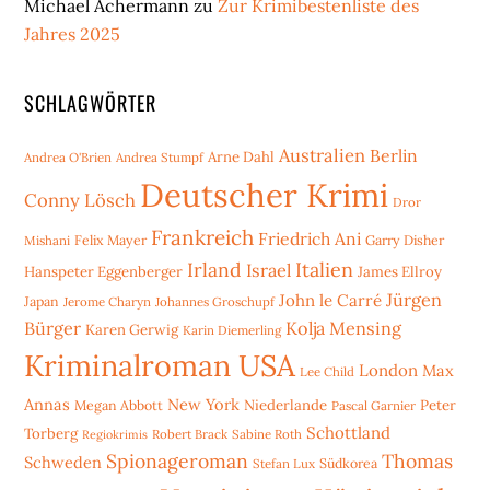
Michael Achermann
zu
Zur Krimibestenliste des
Jahres 2025
SCHLAGWÖRTER
Australien
Berlin
Arne Dahl
Andrea O'Brien
Andrea Stumpf
Deutscher Krimi
Conny Lösch
Dror
Frankreich
Friedrich Ani
Mishani
Felix Mayer
Garry Disher
Irland
Italien
Israel
Hanspeter Eggenberger
James Ellroy
Jürgen
John le Carré
Japan
Jerome Charyn
Johannes Groschupf
Bürger
Kolja Mensing
Karen Gerwig
Karin Diemerling
Kriminalroman USA
London
Max
Lee Child
Annas
New York
Niederlande
Peter
Megan Abbott
Pascal Garnier
Schottland
Torberg
Robert Brack
Sabine Roth
Regiokrimis
Spionageroman
Thomas
Schweden
Stefan Lux
Südkorea