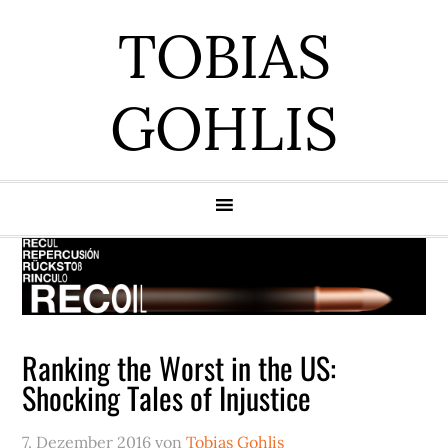
Zur
Zum
Zur
Zur
TOBIAS
Hauptnavigation
Inhalt
Seitenspalte
Fußzeile
springen
springen
springen
springen
GOHLIS
Ranking the Worst in the US:
Shocking Tales of Injustice
7. Dezember 2016
von
Tobias Gohlis