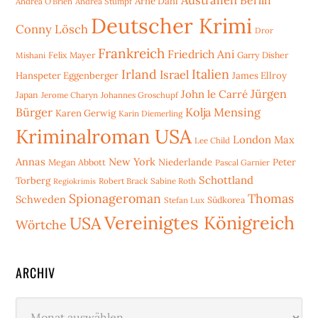
Arne Dahl
Andrea O'Brien
Andrea Stumpf
Deutscher Krimi
Conny Lösch
Dror
Frankreich
Friedrich Ani
Mishani
Felix Mayer
Garry Disher
Irland
Italien
Israel
Hanspeter Eggenberger
James Ellroy
Jürgen
John le Carré
Japan
Jerome Charyn
Johannes Groschupf
Bürger
Kolja Mensing
Karen Gerwig
Karin Diemerling
Kriminalroman USA
London
Max
Lee Child
Annas
New York
Niederlande
Peter
Megan Abbott
Pascal Garnier
Schottland
Torberg
Robert Brack
Sabine Roth
Regiokrimis
Spionageroman
Thomas
Schweden
Stefan Lux
Südkorea
Vereinigtes Königreich
USA
Wörtche
ARCHIV
Archiv