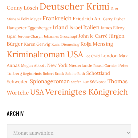
Deutscher Krimi
Conny Lösch
Dror
Frankreich
Friedrich Ani
Mishani
Felix Mayer
Garry Disher
Irland
Italien
Israel
Hanspeter Eggenberger
James Ellroy
Jürgen
John le Carré
Japan
Jerome Charyn
Johannes Groschupf
Bürger
Kolja Mensing
Karen Gerwig
Karin Diemerling
Kriminalroman USA
London
Max
Lee Child
Annas
New York
Niederlande
Peter
Megan Abbott
Pascal Garnier
Schottland
Torberg
Robert Brack
Sabine Roth
Regiokrimis
Spionageroman
Thomas
Schweden
Stefan Lux
Südkorea
Vereinigtes Königreich
USA
Wörtche
ARCHIV
Archiv