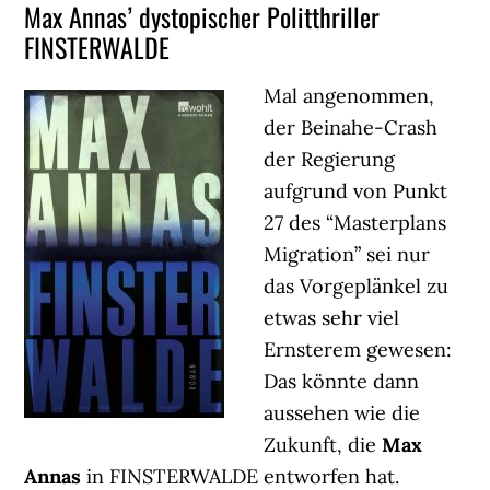
Max Annas’ dystopischer Politthriller
FINSTERWALDE
Mal angenommen,
der Beinahe-Crash
der Regierung
aufgrund von Punkt
27 des “Masterplans
Migration” sei nur
das Vorgeplänkel zu
etwas sehr viel
Ernsterem gewesen:
Das könnte dann
aussehen wie die
Zukunft, die
Max
Annas
in FINSTERWALDE entworfen hat.