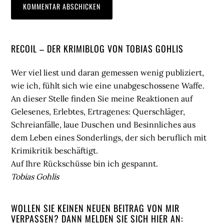
Seitenspalte
RECOIL – DER KRIMIBLOG VON TOBIAS GOHLIS
Wer viel liest und daran gemessen wenig publiziert,
wie ich, fühlt sich wie eine unabgeschossene Waffe.
An dieser Stelle finden Sie meine Reaktionen auf
Gelesenes, Erlebtes, Ertragenes: Querschläger,
Schreianfälle, laue Duschen und Besinnliches aus
dem Leben eines Sonderlings, der sich beruflich mit
Krimikritik beschäftigt.
Auf Ihre Rückschüsse bin ich gespannt.
Tobias Gohlis
WOLLEN SIE KEINEN NEUEN BEITRAG VON MIR
VERPASSEN? DANN MELDEN SIE SICH HIER AN: