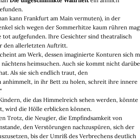
oman
Die ungeschminkte Wahrheit
ein ähnlich
gefunden.
man kann Frankfurt am Main vermuten), in der
enkel sich wegen der Sommerhitze kaum rühren mag
tot aufgefunden. Ihre Gesichter sind theatralisch
 den allerletzten Auftritt.
cheint am Werk, dessen imaginierte Konturen sich m
 nächtens heimsuchen. Auch sie kommt nicht darübe
at. Als sie sich endlich traut, den
anhimmelt, in ihr Bett zu holen, schreit ihre innere
“
Kindern, die das Himmelreich sehen werden, könnte
t, wird die Hölle erblicken können.
en Trotz, die Neugier, die Empfindsamkeit von
 imstande, den Verstörungen nachzuspüren, sich der
uszusetzen, bis der Umriß des Verbrechens deutlich