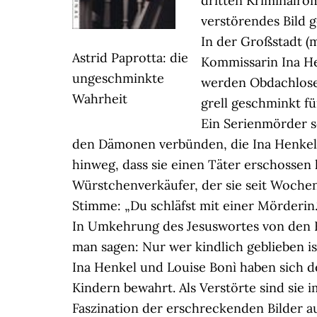
dritten Kriminalr
verstörendes Bild 
In der Großstadt (
Astrid Paprotta: die
Kommissarin Ina H
ungeschminkte
werden Obdachlose 
Wahrheit
grell geschminkt für
Ein Serienmörder s
den Dämonen verbünden, die Ina Henkel
hinweg, dass sie einen Täter erschossen h
Würstchenverkäufer, der sie seit Wochen 
Stimme: „Du schläfst mit einer Mörderin.
In Umkehrung des Jesuswortes von den 
man sagen: Nur wer kindlich geblieben is
Ina Henkel und Louise Bonì haben sich d
Kindern bewahrt. Als Verstörte sind sie
Faszination der erschreckenden Bilder a