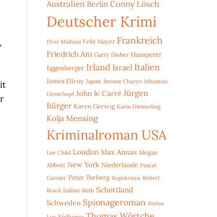
Australien
Conny Lösch
Berlin
Deutscher Krimi
Frankreich
,
Dror Mishani
Felix Mayer
Friedrich Ani
Hanspeter
Garry Disher
Irland
Italien
Israel
Eggenberger
James Ellroy
Japan
Jerome Charyn
Johannes
it
Jürgen
John le Carré
Groschupf
r
Bürger
Karen Gerwig
Karin Diemerling
Kolja Mensing
Kriminalroman USA
London
Max Annas
Lee Child
Megan
New York
Niederlande
Abbott
Pascal
Peter Torberg
Garnier
Robert
Regiokrimis
Schottland
Brack
Sabine Roth
Spionageroman
Schweden
Stefan
Thomas Wörtche
Lux
Südkorea