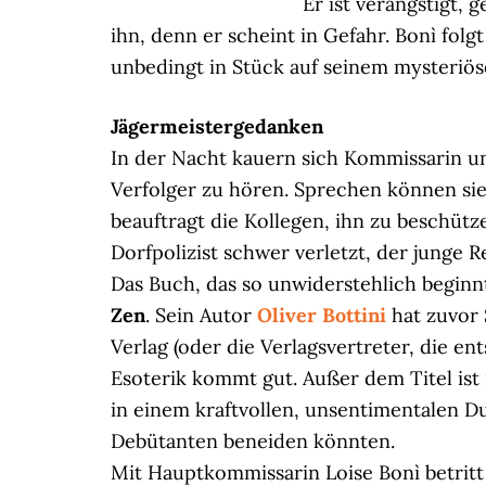
Er ist verängstigt, 
ihn, denn er scheint in Gefahr. Bonì folgt
unbedingt in Stück auf seinem mysteriös
Jägermeistergedanken
In der Nacht kauern sich Kommissarin u
Verfolger zu hören. Sprechen können sie
beauftragt die Kollegen, ihn zu beschütze
Dorfpolizist schwer verletzt, der junge
Das Buch, das so unwiderstehlich beginnt
Zen
. Sein Autor
Oliver Bottini
hat zuvor 
Verlag (oder die Verlagsvertreter, die e
Esoterik kommt gut. Außer dem Titel ist
in einem kraftvollen, unsentimentalen D
Debütanten beneiden könnten.
Mit Hauptkommissarin Loise Bonì betritt 