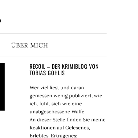
S
ÜBER MICH
Seitenspalte
RECOIL – DER KRIMIBLOG VON
TOBIAS GOHLIS
Wer viel liest und daran
gemessen wenig publiziert, wie
ich, fühlt sich wie eine
unabgeschossene Waffe.
An dieser Stelle finden Sie meine
Reaktionen auf Gelesenes,
Erlebtes, Ertragenes: