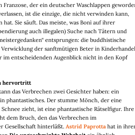
in Franzose, der ein deutscher Waschlappen geworde
rlassen, ist die einzige, die nicht verwinden kann,
hat. Sie säuft. Das meiste, was Bonì auf ihrer
spendierung auch illegalen) Suche nach Tätern und
meistergedanken“ entsprungen: die buddhistische
e Verwicklung der sanftmütigen Beter in Kinderhande
hr im entscheidenden Augenblick nicht in den Kopf
 hervortritt
ann das Verbrechen zwei Gesichter haben: ein
 ein phantastisches. Der stumme Mönch, der eine
chnee zieht, ist eine phantastische Rätselfigur. Ihre
cht dem Bruch, den das Verbrechen im
 Gesellschaft hinterläßt.
Astrid Paprotta
hat in ihr