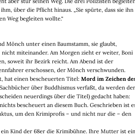
geht aber stur seinen Weg. Die drei Polizisten begleite
 ihm, über die Pflicht hinaus. „Sie spürte, dass sie ihn
en Weg begleiten wollte.“
nd Mönch unter einen Baumstamm, sie glaubt,
 nicht miteinander. Am Morgen zieht er weiter, Bonì
n, soweit ihr Bezirk reicht. Am Abend ist der
 Rennfahrer erschossen, der Mönch verschwunden.
, hat einen bescheuerten Titel:
Mord im Zeichen de
Sachbücher über Buddhismus verfaßt, da werden de
ntscheiden neuerdings über die Titel) gedacht haben:
 nichts bescheuert an diesem Buch. Geschrieben ist e
uktus, um den Krimiprofis – und nicht nur die – den
ein Kind der 68er die Krimibühne. Ihre Mutter ist ei