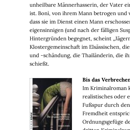
unheilbare Männerhasserin, der Vater e
ist. Bonì, von ihrem Mann betrogen und ve
dass sie im Dienst einen Mann erschossen 
eigensinnigen (und nach der fälligen Su
Hintergründen begegnet, scheint „Jäger
Klostergemeinschaft im Elsässischen, di
und -schändung, die Thailänderin, die i
schießt.
Bis das Verbrechen
Im Kriminalroman k
realistisches oder
Fußspur durch den S
Fremdheit entspri
Ordnungsgefüge der