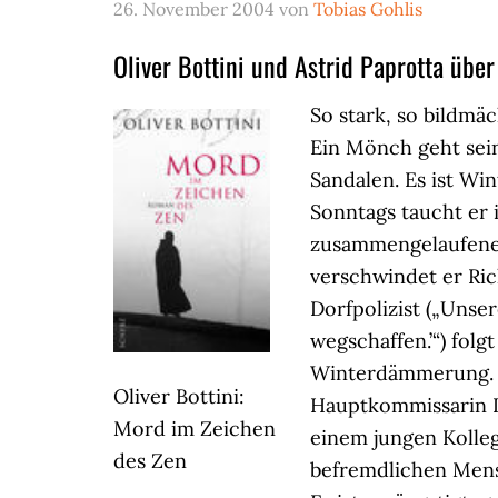
26. November 2004
von
Tobias Gohlis
Oliver Bottini und Astrid Paprotta über
So stark, so bildmä
Ein Mönch geht sein
Sandalen. Es ist Wi
Sonntags taucht er 
zusammengelaufenen 
verschwindet er Ri
Dorfpolizist („Unse
wegschaffen.’“) fol
Winterdämmerung. 
Oliver Bottini:
Hauptkommissarin L
Mord im Zeichen
einem jungen Kolleg
des Zen
befremdlichen Mensc