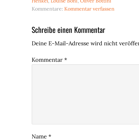
Henkel
,
Louise Bonì
,
Oliver Bottini
Kommentare:
Kommentar verfassen
Leser-
Schreibe einen Kommentar
Interaktionen
Deine E-Mail-Adresse wird nicht veröffen
Kommentar
*
Name
*