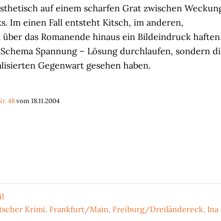
 ästhetisch auf einem scharfen Grat zwischen Weckun
s. Im einen Fall entsteht Kitsch, im anderen,
bt über das Romanende hinaus ein Bildeindruck haften
as Schema Spannung – Lösung durchlaufen, sondern d
alisierten Gegenwart gesehen haben.
r. 48
vom 18.11.2004
il
tscher Krimi
,
Frankfurt/Main
,
Freiburg/Dreiländereck
,
Ina