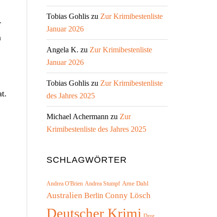
Tobias Gohlis
zu
Zur Krimibestenliste
r
Januar 2026
a
Angela K.
zu
Zur Krimibestenliste
Januar 2026
Tobias Gohlis
zu
Zur Krimibestenliste
t.
des Jahres 2025
Michael Achermann
zu
Zur
Krimibestenliste des Jahres 2025
SCHLAGWÖRTER
Arne Dahl
Andrea O'Brien
Andrea Stumpf
Australien
Conny Lösch
Berlin
Deutscher Krimi
Dror