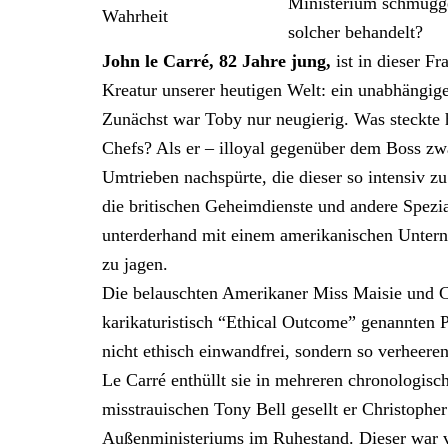
Ministerium schmuggel
Wahrheit
solcher behandelt?
John le Carré, 82 Jahre jung,
ist in dieser Fr
Kreatur unserer heutigen Welt: ein unabhängige
Zunächst war Toby nur neugierig. Was steckte h
Chefs? Als er – illoyal gegenüber dem Boss zwa
Umtrieben nachspürte, die dieser so intensiv z
die britischen Geheimdienste und andere Spezial
unterderhand mit einem amerikanischen Untern
zu jagen.
Die belauschten Amerikaner Miss Maisie und Cr
karikaturistisch “Ethical Outcome” genannten Pr
nicht ethisch einwandfrei, sondern so verheere
Le Carré enthüllt sie in mehreren chronologis
misstrauischen Tony Bell gesellt er Christoph
Außenministeriums im Ruhestand. Dieser war v