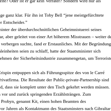
te? Oder ist er gar kein Verräter? Sondern wird nur als
age ganz klar. Für ihn ist Toby Bell “jene meistgefürchtete
r Entscheider.”
inter der überdurchschnittlichen Geheimnistuerei seines
r, aber geleitet von einer Art höherem Misstrauen – weiter d
u verbergen suchte, fand er Erstaunliches. Mit der Begründung
einheiten seien zu schlaff, hatte der Staatsminister sich
ehmen der Sicherheitsindustrie zusammengetan, um Terrorist
ispin entpuppen sich als Führungsspitze des von le Carré
ivatfirma. Die Resultate der Public-private-Partnership sind
nd, dass sie komplett unter den Tisch gekehrt werden müssen.
ch vor und zurück springenden Erzählsträngen. Zum
er Probyn, genannt Kit, einen hohen Beamten des
or Jahren als Kontaktmann des Staatsminsters nach Gibraltar