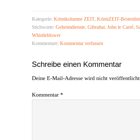
Kategorie:
Krimikolumne ZEIT
,
KrimiZEIT-Bestenlist
Stichworte:
Geheimdienste
,
Gibraltar
,
John le Carré
,
S
Whistleblower
Kommentare:
Kommentar verfassen
Leser-
Schreibe einen Kommentar
Interaktionen
Deine E-Mail-Adresse wird nicht veröffentlicht
Kommentar
*