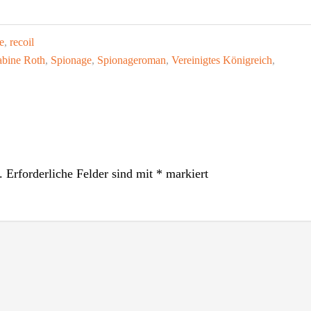
e
,
recoil
abine Roth
,
Spionage
,
Spionageroman
,
Vereinigtes Königreich
,
.
Erforderliche Felder sind mit
*
markiert