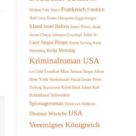
Frankreich
Friedrich
Felix Mayer
Mishani
Ani
Hanspeter Eggenberger
Garry Disher
Irland
Italien
Israel
James Ellroy
Japan
John le
Jerome Charyn
Johannes Groschupf
Jürgen Bürger
Carré
Karen Gerwig
Karin
Kolja Mensing
Diemerling
Kriminalroman USA
London
Max Annas
Megan Abbott
Lee Child
New York
Niederlande
Peter
Pascal Garnier
Torberg
Robert Brack
Sabine Roth
Regiokrimis
Schottland
Schweden
Spionageroman
Südkorea
Stefan Lux
USA
Thomas Wörtche
Vereinigtes Königreich