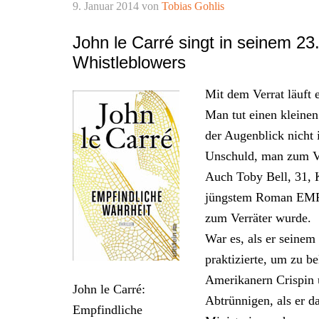
9. Januar 2014
von
Tobias Gohlis
John le Carré singt in seinem 2
Whistleblowers
Mit dem Verrat läuft 
Man tut einen kleinen
der Augenblick nicht
Unschuld, man zum Ver
Auch Toby Bell, 31, 
jüngstem Roman EMP
zum Verräter wurde.
War es, als er seinem
praktizierte, um zu b
Amerikanern Crispin 
John le Carré:
Abtrünnigen, als er d
Empfindliche