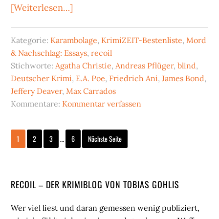
Über“Blinde
[Weiterlesen…]
Kommissare”
–
Kategorie:
Karambolage
,
KrimiZEIT-Bestenliste
,
Mord
auf
& Nachschlag: Essays
,
recoil
die
Stichworte:
Agatha Christie
,
Andreas Pflüger
,
blind
,
Details
Deutscher Krimi
,
E.A. Poe
,
Friedrich Ani
,
James Bond
,
Jeffery Deaver
,
Max Carrados
kommt
Kommentare:
Kommentar verfassen
es
an
Weggelassene
Seite
Seite
Seite
Seite
1
2
3
…
6
Nächste Seite
Zwischenseiten
Seitenspalte
RECOIL – DER KRIMIBLOG VON TOBIAS GOHLIS
Wer viel liest und daran gemessen wenig publiziert,