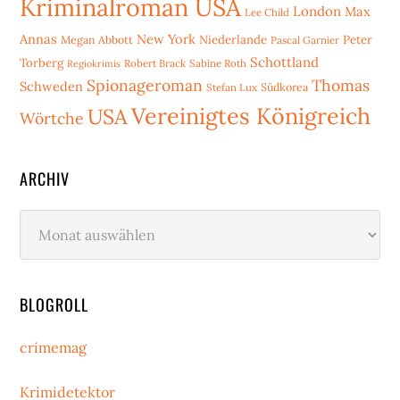
Kriminalroman USA
London
Max
Lee Child
Annas
New York
Niederlande
Peter
Megan Abbott
Pascal Garnier
Schottland
Torberg
Robert Brack
Sabine Roth
Regiokrimis
Spionageroman
Thomas
Schweden
Stefan Lux
Südkorea
Vereinigtes Königreich
USA
Wörtche
ARCHIV
Archiv
BLOGROLL
crimemag
Krimidetektor