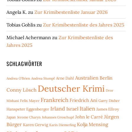
Angela K.
zu
Zur Krimibestenliste Januar 2026
Tobias Gohlis
zu
Zur Krimibestenliste des Jahres 2025
Michael Achermann
zu
Zur Krimibestenliste des
Jahres 2025
SCHLAGWÖRTER
Australien
Berlin
Arne Dahl
Andrea O'Brien
Andrea Stumpf
Deutscher Krimi
Conny Lösch
Dror
Frankreich
Friedrich Ani
Mishani
Felix Mayer
Garry Disher
Irland
Italien
Israel
Hanspeter Eggenberger
James Ellroy
Jürgen
John le Carré
Japan
Jerome Charyn
Johannes Groschupf
Bürger
Kolja Mensing
Karen Gerwig
Karin Diemerling