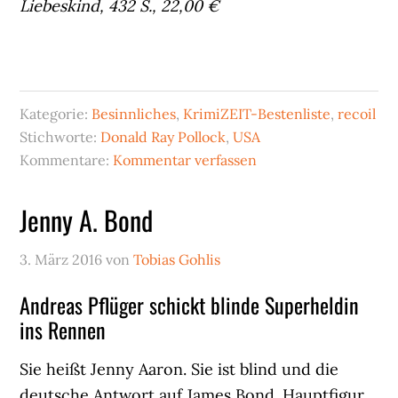
Liebeskind, 432 S., 22,00 €
Kategorie:
Besinnliches
,
KrimiZEIT-Bestenliste
,
recoil
Stichworte:
Donald Ray Pollock
,
USA
Kommentare:
Kommentar verfassen
Jenny A. Bond
3. März 2016
von
Tobias Gohlis
Andreas Pflüger schickt blinde Superheldin
ins Rennen
Sie heißt Jenny Aaron. Sie ist blind und die
deutsche Antwort auf James Bond. Hauptfigur