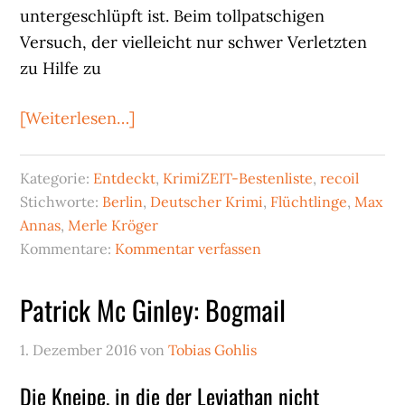
untergeschlüpft ist. Beim tollpatschigen
Versuch, der vielleicht nur schwer Verletzten
zu Hilfe zu
ÜberMax
[Weiterlesen…]
Annas:
Illegal
Kategorie:
Entdeckt
,
KrimiZEIT-Bestenliste
,
recoil
Stichworte:
Berlin
,
Deutscher Krimi
,
Flüchtlinge
,
Max
Annas
,
Merle Kröger
Kommentare:
Kommentar verfassen
Patrick Mc Ginley: Bogmail
1. Dezember 2016
von
Tobias Gohlis
Die Kneipe, in die der Leviathan nicht