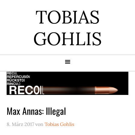
Zur
Zum
Zur
Zur
TOBIAS
Hauptnavigation
Inhalt
Seitenspalte
Fußzeile
springen
springen
springen
springen
GOHLIS
Max Annas: Illegal
8. März 2017
von
Tobias Gohlis