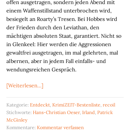
offen ausgetragen, sondern jeden Abend mit
einem Waffenstillstand unterbrochen wird,
besiegelt an Roarty’s Tresen. Bei Hobbes wird
der Frieden durch den Leviathan, den
mächtigen absoluten Staat, garantiert. Nicht so
in Glenkeel: Hier werden die Aggressionen
gewaltfrei ausgetragen, im mal gelehrten, mal
albernen, aber in jedem Fall einfalls- und
wendungsreichen Gespräch.
ÜberPatrick
[Weiterlesen…]
Mc
Ginley:
Kategorie:
Entdeckt
,
KrimiZEIT-Bestenliste
,
recoil
Bogmail
Stichworte:
Hans-Christian Oeser
,
Irland
,
Patrick
McGinley
Kommentare:
Kommentar verfassen