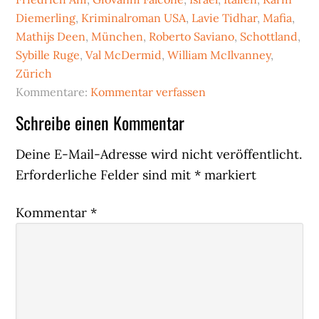
Diemerling
,
Kriminalroman USA
,
Lavie Tidhar
,
Mafia
,
Mathijs Deen
,
München
,
Roberto Saviano
,
Schottland
,
Sybille Ruge
,
Val McDermid
,
William McIlvanney
,
Zürich
Kommentare:
Kommentar verfassen
Leser-
Schreibe einen Kommentar
Interaktionen
Deine E-Mail-Adresse wird nicht veröffentlicht.
Erforderliche Felder sind mit
*
markiert
Kommentar
*