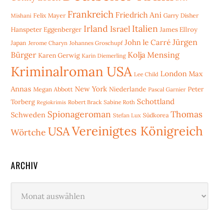
Frankreich
Friedrich Ani
Mishani
Felix Mayer
Garry Disher
Irland
Italien
Israel
Hanspeter Eggenberger
James Ellroy
Jürgen
John le Carré
Japan
Jerome Charyn
Johannes Groschupf
Bürger
Kolja Mensing
Karen Gerwig
Karin Diemerling
Kriminalroman USA
London
Max
Lee Child
Annas
New York
Niederlande
Peter
Megan Abbott
Pascal Garnier
Schottland
Torberg
Robert Brack
Sabine Roth
Regiokrimis
Spionageroman
Thomas
Schweden
Stefan Lux
Südkorea
Vereinigtes Königreich
USA
Wörtche
ARCHIV
Archiv