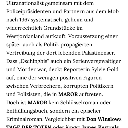
Ultranationalist gemeinsam mit dem
Polizeipräsidenten und Partnern aus dem Mob
nach 1967 systematisch, geheim und
widerrechtlich Grundstücke im
Westjordanland aufkauft, Voraussetzung einer
später auch als Politik propagierten
Vertreibung der dort lebenden Palästinenser.
Dass „Dschinghis“ auch ein Serienvergewaltiger
und Mörder war, deckt Reporterin Sylvie Gold
auf, eine der wenigen positiven Figuren
zwischen Verbrechern, korrupten Politikern
und Polizisten, die in
MAROR
auftreten.
Doch ist
MAROR
kein Schlüsselroman oder
Enthüllungsbuch, sondern ein epischer
Kriminalroman. Vergleichbar mit
Don Winslow
s
TAGE DER TOTEN
oder jüngst
James Kestrels