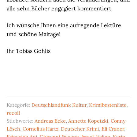
alle zehn Bücher engagiert kommentiert.
Ich wünsche Ihnen eine aufregende Lektüre
und schöne Maitage!
Ihr Tobias Gohlis
Kategorie:
Deutschlandfunk Kultur
,
Krimibestenliste
,
recoil
Stichworte:
Andreas Ecke
,
Annette Kopetzki
,
Conny
Lösch
,
Cornelius Hartz
,
Deutscher Krimi
,
Eli Cranor
,
Friedrich Ani
,
Giovanni Falcone
,
Israel
,
Italien
,
Karin