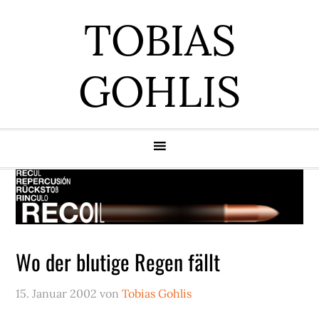
Zur
Zum
Zur
Zur
TOBIAS
Hauptnavigation
Inhalt
Seitenspalte
Fußzeile
springen
springen
springen
springen
GOHLIS
Wo der blutige Regen fällt
15. Januar 2002
von
Tobias Gohlis