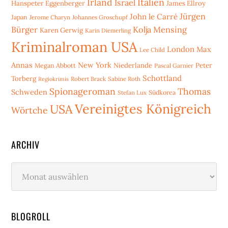
Irland
Italien
Israel
Hanspeter Eggenberger
James Ellroy
Jürgen
John le Carré
Japan
Jerome Charyn
Johannes Groschupf
Bürger
Kolja Mensing
Karen Gerwig
Karin Diemerling
Kriminalroman USA
London
Max
Lee Child
Annas
New York
Niederlande
Peter
Megan Abbott
Pascal Garnier
Schottland
Torberg
Robert Brack
Sabine Roth
Regiokrimis
Spionageroman
Thomas
Schweden
Stefan Lux
Südkorea
Vereinigtes Königreich
USA
Wörtche
ARCHIV
Archiv
BLOGROLL