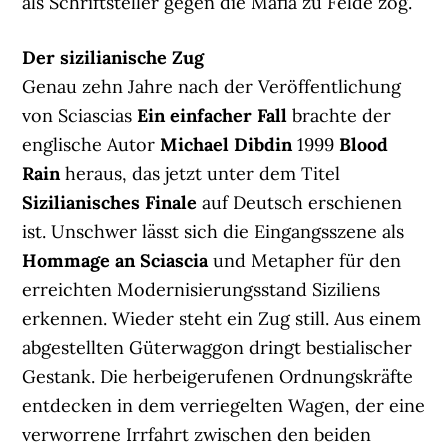
als Schriftsteller gegen die Mafia zu Felde zog.
Der sizilianische Zug
Genau zehn Jahre nach der Veröffentlichung
von Sciascias
Ein einfacher Fall
brachte der
englische Autor
Michael Dibdin
1999
Blood
Rain
heraus, das jetzt unter dem Titel
Sizilianisches Finale
auf Deutsch erschienen
ist. Unschwer lässt sich die Eingangsszene als
Hommage an Sciascia
und Metapher für den
erreichten Modernisierungsstand Siziliens
erkennen. Wieder steht ein Zug still. Aus einem
abgestellten Güterwaggon dringt bestialischer
Gestank. Die herbeigerufenen Ordnungskräfte
entdecken in dem verriegelten Wagen, der eine
verworrene Irrfahrt zwischen den beiden