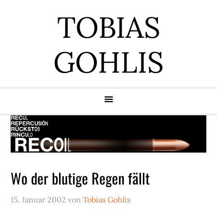
Zur
Zum
Zur
Zur
TOBIAS
Hauptnavigation
Inhalt
Seitenspalte
Fußzeile
springen
springen
springen
springen
GOHLIS
Wo der blutige Regen fällt
15. Januar 2002
von
Tobias Gohlis