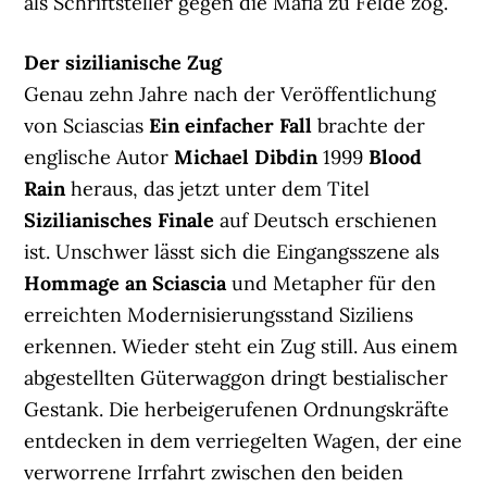
als Schriftsteller gegen die Mafia zu Felde zog.
Der sizilianische Zug
Genau zehn Jahre nach der Veröffentlichung
von Sciascias
Ein einfacher Fall
brachte der
englische Autor
Michael Dibdin
1999
Blood
Rain
heraus, das jetzt unter dem Titel
Sizilianisches Finale
auf Deutsch erschienen
ist. Unschwer lässt sich die Eingangsszene als
Hommage an Sciascia
und Metapher für den
erreichten Modernisierungsstand Siziliens
erkennen. Wieder steht ein Zug still. Aus einem
abgestellten Güterwaggon dringt bestialischer
Gestank. Die herbeigerufenen Ordnungskräfte
entdecken in dem verriegelten Wagen, der eine
verworrene Irrfahrt zwischen den beiden