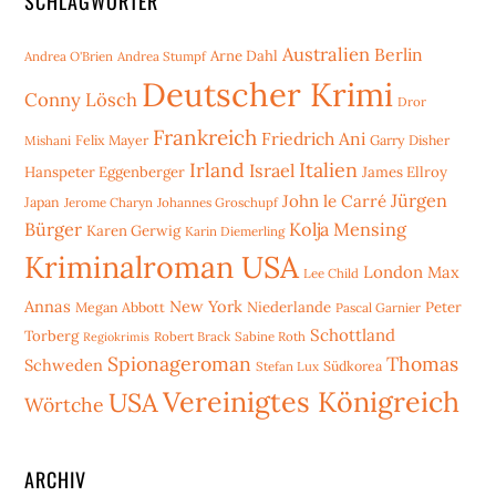
SCHLAGWÖRTER
Australien
Berlin
Arne Dahl
Andrea O'Brien
Andrea Stumpf
Deutscher Krimi
Conny Lösch
Dror
Frankreich
Friedrich Ani
Mishani
Felix Mayer
Garry Disher
Irland
Italien
Israel
Hanspeter Eggenberger
James Ellroy
Jürgen
John le Carré
Japan
Jerome Charyn
Johannes Groschupf
Bürger
Kolja Mensing
Karen Gerwig
Karin Diemerling
Kriminalroman USA
London
Max
Lee Child
Annas
New York
Niederlande
Peter
Megan Abbott
Pascal Garnier
Schottland
Torberg
Robert Brack
Sabine Roth
Regiokrimis
Spionageroman
Thomas
Schweden
Stefan Lux
Südkorea
Vereinigtes Königreich
USA
Wörtche
ARCHIV