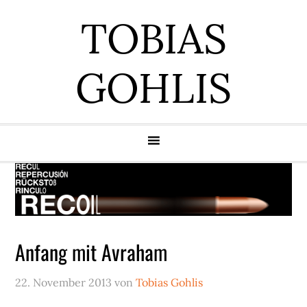
Zur
Zum
Zur
Zur
TOBIAS
Hauptnavigation
Inhalt
Seitenspalte
Fußzeile
springen
springen
springen
springen
GOHLIS
Anfang mit Avraham
22. November 2013
von
Tobias Gohlis