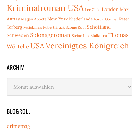
Kriminalroman USA
London
Max
Lee Child
Annas
New York
Niederlande
Peter
Megan Abbott
Pascal Garnier
Schottland
Torberg
Robert Brack
Sabine Roth
Regiokrimis
Spionageroman
Thomas
Schweden
Stefan Lux
Südkorea
Vereinigtes Königreich
USA
Wörtche
ARCHIV
Archiv
BLOGROLL
crimemag