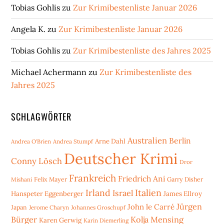
Tobias Gohlis
zu
Zur Krimibestenliste Januar 2026
Angela K.
zu
Zur Krimibestenliste Januar 2026
Tobias Gohlis
zu
Zur Krimibestenliste des Jahres 2025
Michael Achermann
zu
Zur Krimibestenliste des
Jahres 2025
SCHLAGWÖRTER
Australien
Berlin
Arne Dahl
Andrea O'Brien
Andrea Stumpf
Deutscher Krimi
Conny Lösch
Dror
Frankreich
Friedrich Ani
Mishani
Felix Mayer
Garry Disher
Irland
Italien
Israel
Hanspeter Eggenberger
James Ellroy
Jürgen
John le Carré
Japan
Jerome Charyn
Johannes Groschupf
Bürger
Kolja Mensing
Karen Gerwig
Karin Diemerling