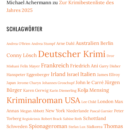
Michael Achermann
zu
Zur Krimibestenliste des
Jahres 2025
SCHLAGWÖRTER
Australien
Berlin
Arne Dahl
Andrea O'Brien
Andrea Stumpf
Deutscher Krimi
Conny Lösch
Dror
Frankreich
Friedrich Ani
Mishani
Felix Mayer
Garry Disher
Irland
Italien
Israel
Hanspeter Eggenberger
James Ellroy
Jürgen
John le Carré
Japan
Jerome Charyn
Johannes Groschupf
Bürger
Kolja Mensing
Karen Gerwig
Karin Diemerling
Kriminalroman USA
London
Max
Lee Child
Annas
New York
Niederlande
Peter
Megan Abbott
Pascal Garnier
Schottland
Torberg
Robert Brack
Sabine Roth
Regiokrimis
Spionageroman
Thomas
Schweden
Stefan Lux
Südkorea