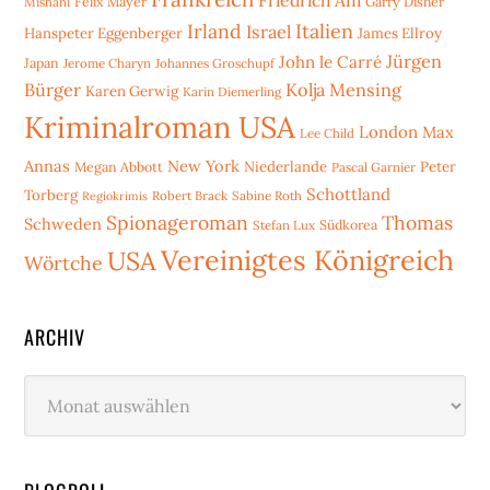
Mishani
Felix Mayer
Garry Disher
Irland
Italien
Israel
Hanspeter Eggenberger
James Ellroy
Jürgen
John le Carré
Japan
Jerome Charyn
Johannes Groschupf
Bürger
Kolja Mensing
Karen Gerwig
Karin Diemerling
Kriminalroman USA
London
Max
Lee Child
Annas
New York
Niederlande
Peter
Megan Abbott
Pascal Garnier
Schottland
Torberg
Robert Brack
Sabine Roth
Regiokrimis
Spionageroman
Thomas
Schweden
Stefan Lux
Südkorea
Vereinigtes Königreich
USA
Wörtche
ARCHIV
Archiv