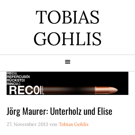
Zur
Zum
Zur
Zur
TOBIAS
Hauptnavigation
Inhalt
Seitenspalte
Fußzeile
springen
springen
springen
springen
GOHLIS
Jörg Maurer: Unterholz und Elise
27. November 2013
von
Tobias Gohlis