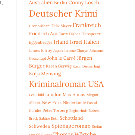
n,
Australien
Conny Lösch
Berlin
Deutscher Krimi
Frankreich
Dror Mishani
Felix Mayer
Friedrich Ani
Hanspeter
Garry Disher
Irland
Italien
Israel
Eggenberger
James Ellroy
Japan
Jerome Charyn
Johannes
Jürgen
John le Carré
Groschupf
Bürger
Karen Gerwig
Karin Diemerling
Kolja Mensing
Kriminalroman USA
London
Max Annas
Lee Child
Megan
New York
Niederlande
Abbott
Pascal
Peter Torberg
Garnier
Robert
Regiokrimis
Schottland
Brack
Sabine Roth
Spionageroman
Schweden
Stefan
Thomas Wörtche
Lux
Südkorea