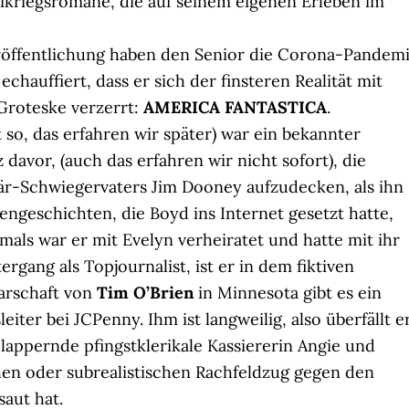
kriegsromane, die auf seinem eigenen Erleben im
öffentlichung haben den Senior die Corona-Pandem
chauffiert, dass er sich der finsteren Realität mit
Groteske verzerrt:
AMERICA FANTASTICA
.
 so, das erfahren wir später) war ein bekannter
davor, (auch das erfahren wir nicht sofort), die
där-Schwiegervaters Jim Dooney aufzudecken, als ihn
gengeschichten, die Boyd ins Internet gesetzt hatte,
als war er mit Evelyn verheiratet und hatte mit ihr
gang als Topjournalist, ist er in dem fiktiven
barschaft von
Tim O’Brien
in Minnesota gibt es ein
eiter bei JCPenny. Ihm ist langweilig, also überfällt e
plappernde pfingstklerikale Kassiererin Angie und
chen oder subrealistischen Rachfeldzug gegen den
saut hat.