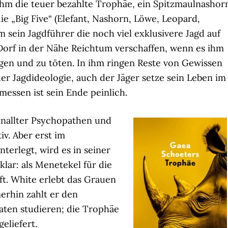
hm die teuer bezahlte Trophäe, ein Spitzmaulnashor
ie „Big Five“ (Elefant, Nashorn, Löwe, Leopard,
m sein Jagdführer die noch viel exklusivere Jagd auf
Dorf in der Nähe Reichtum verschaffen, wenn es ihm
agen und zu töten. In ihm ringen Reste von Gewissen
der Jagdideologie, auch der Jäger setze sein Leben im
messen ist sein Ende peinlich.
nallter Psychopathen und
iv. Aber erst im
terlegt, wird es in seiner
ar: als Menetekel für die
ft. White erlebt das Grauen
erhin zahlt er den
aaten studieren; die Trophäe
eliefert.