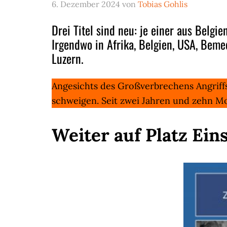
6. Dezember 2024
von
Tobias Gohlis
Drei Titel sind neu: je einer aus Belgi
Irgendwo in Afrika, Belgien, USA, Bemed
Luzern.
Angesichts des Großverbrechens Angriff
schweigen. Seit zwei Jahren und zehn M
Weiter auf Platz Ei