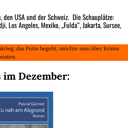
en, den USA und der Schweiz. Die Schauplätze:
ji, Los Angeles, Mexiko, „Fulda“, Jakarta, Sursee,
skrieg, das Putin begeht, möchte man über Krimis
onaten.
ns im Dezember: