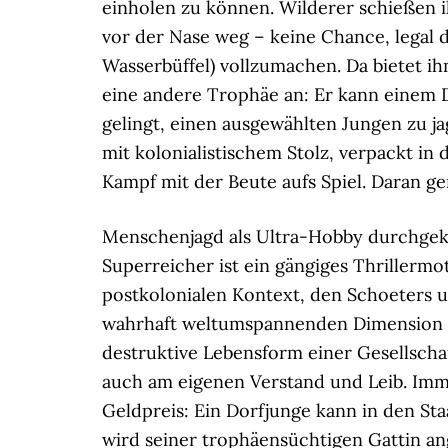
einholen zu können. Wilderer schießen i
vor der Nase weg – keine Chance, legal d
Wasserbüffel) vollzumachen. Da bietet ih
eine andere Trophäe an: Er kann einem 
gelingt, einen ausgewählten Jungen zu j
mit kolonialistischem Stolz, verpackt in 
Kampf mit der Beute aufs Spiel. Daran ge
Menschenjagd als Ultra-Hobby durchgek
Superreicher ist ein gängiges Thrillermot
postkolonialen Kontext, den Schoeters un
wahrhaft weltumspannenden Dimension kl
destruktive Lebensform einer Gesellscha
auch am eigenen Verstand und Leib. Imm
Geldpreis: Ein Dorfjunge kann in den St
wird seiner trophäensüchtigen Gattin ang