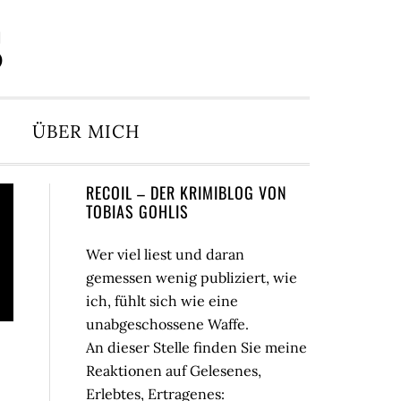
S
ÜBER MICH
Seitenspalte
RECOIL – DER KRIMIBLOG VON
TOBIAS GOHLIS
Wer viel liest und daran
gemessen wenig publiziert, wie
ich, fühlt sich wie eine
unabgeschossene Waffe.
An dieser Stelle finden Sie meine
Reaktionen auf Gelesenes,
Erlebtes, Ertragenes: