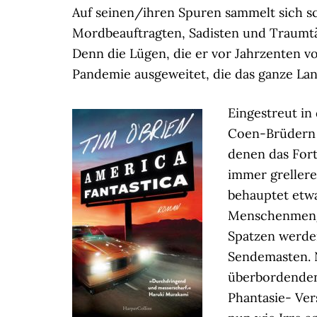
Auf seinen/ihren Spuren sammelt sich s
Mordbeauftragten, Sadisten und Traumtä
Denn die Lügen, die er vor Jahrzenten vo
Pandemie ausgeweitet, die das ganze Land
Eingestreut in
Coen-Brüdern 
denen das Fort
immer greller
behauptet etwa
Menschenmeng
Spatzen werden
Sendemasten. N
überbordenden 
Phantasie- Ver