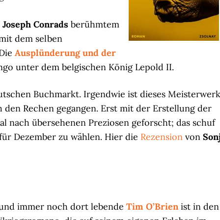
s
Joseph Conrads
berühmtem
mit dem selben
 Die
Ausplünderung und der
go unter dem belgischen König Lepold II.
utschen Buchmarkt. Irgendwie ist dieses Meisterwer
h den Rechen gegangen. Erst mit der Erstellung der
l nach übersehenen Preziosen geforscht; das schuf
 für Dezember zu wählen. Hier die
Rezension
von
Son
 und immer noch dort lebende
Tim O’Brien
ist in den