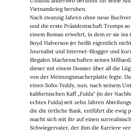
USAund anderswo berühmt für seine Anti
Vietnamkrieg beruhen.
Nach zwanzig Jahren ohne neue Buchver
und die erste Präsidentschaft Trumps so e
einem Roman erwehrt, in dem er sie ins 
Boyd Halverson (er heißt eigentlich nicht
Journalist und Internet-Blogger und kurz 
illegalen Machenschaften seines Milliar
dieser mit einem Dossier über all die Lü
von der Meinungsmacherplatte fegte. Dam
einen Sohn Teddy, nun, nach seinem Unter
kalifornischen Kaff „Fulda“ (in der Nach
echtes Fulda) seit zehn Jahren Abteilungsl
die die örtliche Bank, entführt die ewig 
macht sich mit ihr auf einen surrealisis
Schwiegervater, der ihm die Karriere ver