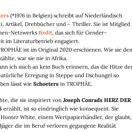
ters
(*1976 in Belgien) schreibt auf Niederländisch
i, Artikel, Drehbücher und – Thriller. Sie ist Mitglied
nnen-Netzwerks
fixdit
, das sich für Gender-
t im Literaturbetrieb engagiert.
ROPHÄE ist im Original 2020 erschienen. Wie sie de
zählte, war sie nie in Afrika.
nn ich mich an kein Buch erinnern, das die Hitze de
reatürliche Erregung in Steppe und Dschungel so
eben lässt wie
Schoeters
in TROPHÄE.
te, die sie inspiriert von
Joseph Conrads HERZ DER
S
erzählt, ist so eindringlich wie konsequent. Sie
 Hunter White, einem Wertpapierhändler, der glaubt,
jäger die im Beruf verloren gegangene Realität