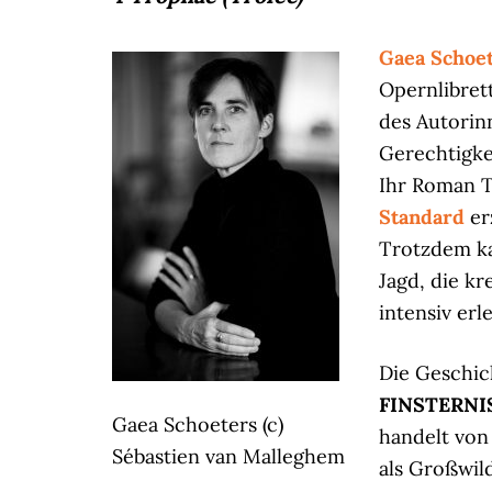
Gaea Schoe
Opernlibrett
des Autori
Gerechtigkei
Ihr Roman T
Standard
er
Trotzdem ka
Jagd, die k
intensiv erl
Die Geschich
FINSTERNI
Gaea Schoeters (c)
handelt von
Sébastien van Malleghem
als Großwild