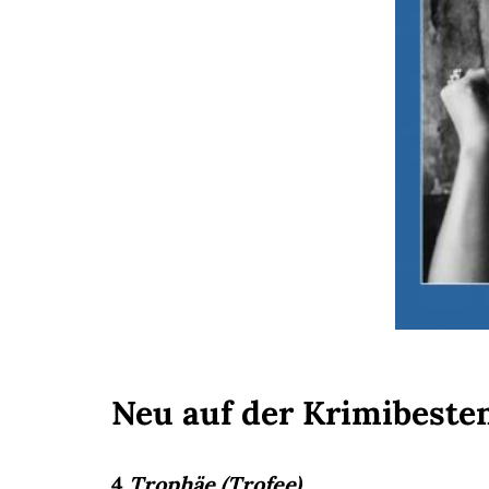
Neu auf der Krimibeste
4
Trophäe (Trofee)