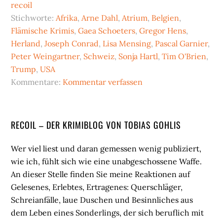
recoil
Stichworte:
Afrika
,
Arne Dahl
,
Atrium
,
Belgien
,
Flämische Krimis
,
Gaea Schoeters
,
Gregor Hens
,
Herland
,
Joseph Conrad
,
Lisa Mensing
,
Pascal Garnier
,
Peter Weingartner
,
Schweiz
,
Sonja Hartl
,
Tim O'Brien
,
Trump
,
USA
Kommentare:
Kommentar verfassen
Seitenspalte
RECOIL – DER KRIMIBLOG VON TOBIAS GOHLIS
Wer viel liest und daran gemessen wenig publiziert,
wie ich, fühlt sich wie eine unabgeschossene Waffe.
An dieser Stelle finden Sie meine Reaktionen auf
Gelesenes, Erlebtes, Ertragenes: Querschläger,
Schreianfälle, laue Duschen und Besinnliches aus
dem Leben eines Sonderlings, der sich beruflich mit