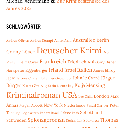
Michael Achermann
zu
Zur Krimibestenliste des
Jahres 2025
SCHLAGWÖRTER
Australien
Berlin
Arne Dahl
Andrea O'Brien
Andrea Stumpf
Deutscher Krimi
Conny Lösch
Dror
Frankreich
Friedrich Ani
Mishani
Felix Mayer
Garry Disher
Irland
Italien
Israel
Hanspeter Eggenberger
James Ellroy
Jürgen
John le Carré
Japan
Jerome Charyn
Johannes Groschupf
Bürger
Kolja Mensing
Karen Gerwig
Karin Diemerling
Kriminalroman USA
London
Max
Lee Child
Annas
New York
Niederlande
Peter
Megan Abbott
Pascal Garnier
Schottland
Torberg
Robert Brack
Sabine Roth
Regiokrimis
Spionageroman
Thomas
Schweden
Stefan Lux
Südkorea