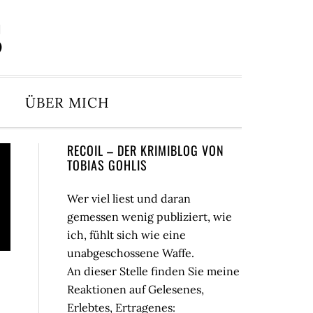
S
ÜBER MICH
Seitenspalte
RECOIL – DER KRIMIBLOG VON
TOBIAS GOHLIS
Wer viel liest und daran
gemessen wenig publiziert, wie
ich, fühlt sich wie eine
unabgeschossene Waffe.
An dieser Stelle finden Sie meine
Reaktionen auf Gelesenes,
Erlebtes, Ertragenes: