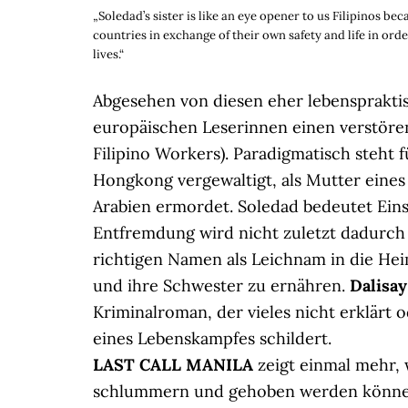
„Soledad’s sister is like an eye opener to us Filipinos be
countries in exchange of their own safety and life in ord
lives.“
Abgesehen von diesen eher lebensprakti
europäischen Leserinnen einen verstöre
Filipino Workers). Paradigmatisch steht fü
Hongkong vergewaltigt, als Mutter eines
Arabien ermordet. Soledad bedeutet Ein
Entfremdung wird nicht zuletzt dadurch 
richtigen Namen als Leichnam in die Hei
und ihre Schwester zu ernähren.
Dalisay
Kriminalroman, der vieles nicht erklärt o
eines Lebenskampfes schildert.
LAST CALL MANILA
zeigt einmal mehr, 
schlummern und gehoben werden können.