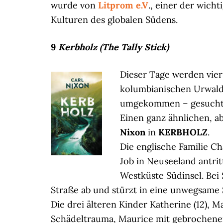
wurde von
Litprom e.V
., einer der wich
Kulturen des globalen Südens.
9
Kerbholz (The Tally Stick)
Dieser Tage werden vier 
kolumbianischen Urwald 
umgekommen – gesucht, b
Einen ganz ähnlichen, a
Nixon
in
KERBHOLZ
.
Die englische Familie C
Job in Neuseeland antrit
Westküste Südinsel. Be
Straße ab und stürzt in eine unwegsame S
Die drei älteren Kinder Katherine (12),
Schädeltrauma, Maurice mit gebrochenem