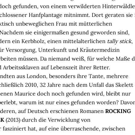
doch gefunden, von einem verwilderten Hinterwäldle
schlossener Hanfplantage mitnimmt. Dort geraten sie 
ktisch unbeweglichen Frau mit mütterlichen
Nachdem sie einigermaßen gesund geworden sind,
ern ein Kerbholz, einen mittelalterlichen
tally stick
,
für Versorgung, Unterkunft und Kräutermedizin
arbeiten müssen. Da niemand weiß, für welche Maße d
 Arbeitssklaven auf Lebenszeit ihrer Retter.
wandten aus London, besonders ihre Tante, mehrere
chließlich 2010, 32 Jahre nach dem Unfall das Skelett
rdenen Maurice doch noch gefunden wird, bleibt nur
berlebt, warum ist nur eines gefunden worden? Davo
 anderen, auf Deutsch erschienen Romanen
ROCKING
EK
(2013) durch die Verwicklung von
fasziniert hat, auf eine überraschende, zwischen