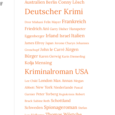
Australien
Conny Lösch
Berlin
OF
Deutscher Krimi
Frankreich
Dror Mishani
Felix Mayer
Friedrich Ani
Hanspeter
Garry Disher
Irland
Italien
Israel
Eggenberger
James Ellroy
Japan
Jerome Charyn
Johannes
Jürgen
John le Carré
Groschupf
Bürger
Karen Gerwig
Karin Diemerling
Kolja Mensing
Kriminalroman USA
London
Max Annas
Lee Child
Megan
New York
Niederlande
Abbott
Pascal
Peter Torberg
Garnier
Robert
Regiokrimis
Schottland
Brack
Sabine Roth
Spionageroman
Schweden
Stefan
Thomas Wörtche
Lux
Südkorea