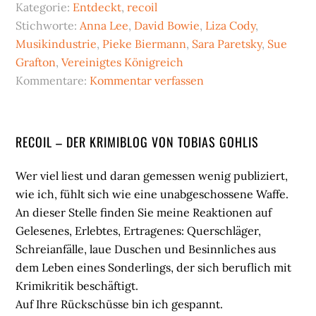
Kategorie:
Entdeckt
,
recoil
Stichworte:
Anna Lee
,
David Bowie
,
Liza Cody
,
Musikindustrie
,
Pieke Biermann
,
Sara Paretsky
,
Sue
Grafton
,
Vereinigtes Königreich
Kommentare:
Kommentar verfassen
Seitenspalte
RECOIL – DER KRIMIBLOG VON TOBIAS GOHLIS
Wer viel liest und daran gemessen wenig publiziert,
wie ich, fühlt sich wie eine unabgeschossene Waffe.
An dieser Stelle finden Sie meine Reaktionen auf
Gelesenes, Erlebtes, Ertragenes: Querschläger,
Schreianfälle, laue Duschen und Besinnliches aus
dem Leben eines Sonderlings, der sich beruflich mit
Krimikritik beschäftigt.
Auf Ihre Rückschüsse bin ich gespannt.