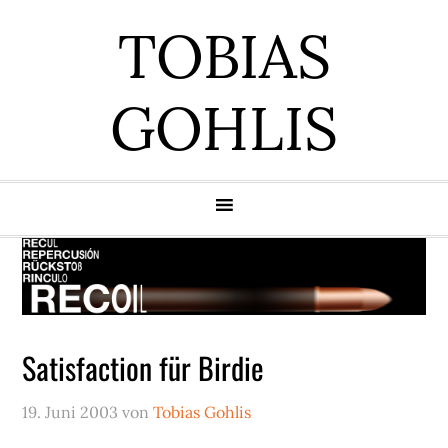
Zur
Zum
Zur
Zur
TOBIAS
Hauptnavigation
Inhalt
Seitenspalte
Fußzeile
springen
springen
springen
springen
GOHLIS
Satisfaction für Birdie
19. Juni 2003
von
Tobias Gohlis