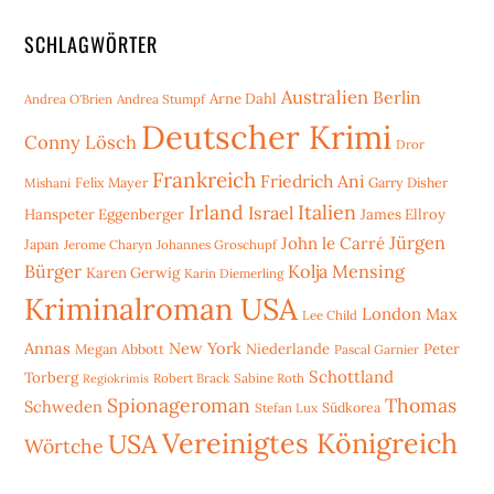
SCHLAGWÖRTER
Australien
Berlin
Arne Dahl
Andrea O'Brien
Andrea Stumpf
Deutscher Krimi
Conny Lösch
Dror
Frankreich
Friedrich Ani
Mishani
Felix Mayer
Garry Disher
Irland
Italien
Israel
Hanspeter Eggenberger
James Ellroy
Jürgen
John le Carré
Japan
Jerome Charyn
Johannes Groschupf
Bürger
Kolja Mensing
Karen Gerwig
Karin Diemerling
Kriminalroman USA
London
Max
Lee Child
Annas
New York
Niederlande
Peter
Megan Abbott
Pascal Garnier
Schottland
Torberg
Robert Brack
Sabine Roth
Regiokrimis
Spionageroman
Thomas
Schweden
Stefan Lux
Südkorea
Vereinigtes Königreich
USA
Wörtche