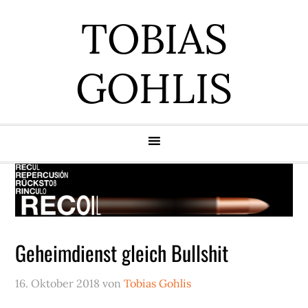
Zur
Zum
Zur
Zur
TOBIAS
Hauptnavigation
Inhalt
Seitenspalte
Fußzeile
springen
springen
springen
springen
GOHLIS
Geheimdienst gleich Bullshit
16. Oktober 2018
von
Tobias Gohlis