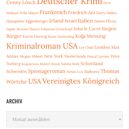
Deutscher Krimi
Conny Lösch
Dror
Frankreich
Friedrich Ani
Mishani
Felix Mayer
Garry Disher
Irland
Italien
Israel
Hanspeter Eggenberger
James Ellroy
Jürgen
John le Carré
Japan
Jerome Charyn
Johannes Groschupf
Bürger
Kolja Mensing
Karen Gerwig
Karin Diemerling
Kriminalroman USA
London
Max
Lee Child
Annas
New York
Niederlande
Peter
Megan Abbott
Pascal Garnier
Schottland
Torberg
Robert Brack
Sabine Roth
Regiokrimis
Spionageroman
Thomas
Schweden
Stefan Lux
Südkorea
Vereinigtes Königreich
USA
Wörtche
ARCHIV
Archiv