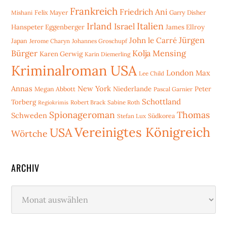
Frankreich
Friedrich Ani
Mishani
Felix Mayer
Garry Disher
Irland
Italien
Israel
Hanspeter Eggenberger
James Ellroy
Jürgen
John le Carré
Japan
Jerome Charyn
Johannes Groschupf
Bürger
Kolja Mensing
Karen Gerwig
Karin Diemerling
Kriminalroman USA
London
Max
Lee Child
Annas
New York
Niederlande
Peter
Megan Abbott
Pascal Garnier
Schottland
Torberg
Robert Brack
Sabine Roth
Regiokrimis
Spionageroman
Thomas
Schweden
Stefan Lux
Südkorea
Vereinigtes Königreich
USA
Wörtche
ARCHIV
Archiv