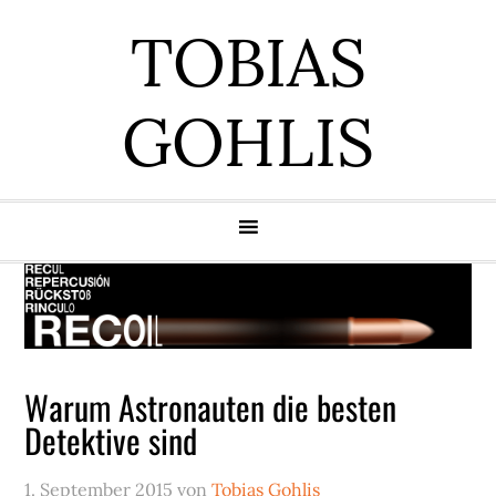
Zur
Zum
Zur
Zur
TOBIAS
Hauptnavigation
Inhalt
Seitenspalte
Fußzeile
springen
springen
springen
springen
GOHLIS
Warum Astronauten die besten
Detektive sind
1. September 2015
von
Tobias Gohlis