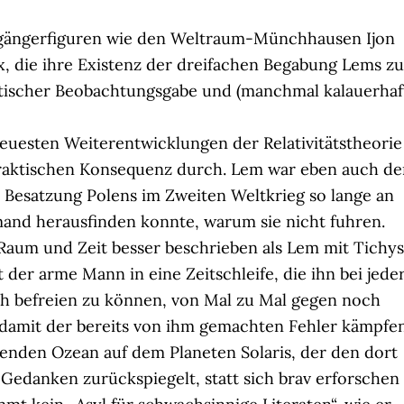
gängerfiguren wie den Weltraum-Münchhausen Ijon
, die ihre Existenz der dreifachen Begabung Lems zu
keptischer Beobachtungsgabe und (manchmal kalauerhaf
neuesten Weiterentwicklungen der Relativitätstheorie
 praktischen Konsequenz durch. Lem war eben auch de
Besatzung Polens im Zweiten Weltkrieg so lange an
mand herausfinden konnte, warum sie nicht fuhren.
aum und Zeit besser beschrieben als Lem mit Tichys
t der arme Mann in eine Zeitschleife, die ihn bei jede
ch befreien zu können, von Mal zu Mal gegen noch
damit der bereits von ihm gemachten Fehler kämpfen
enden Ozean auf dem Planeten Solaris, der den dort
Gedanken zurückspiegelt, statt sich brav erforschen