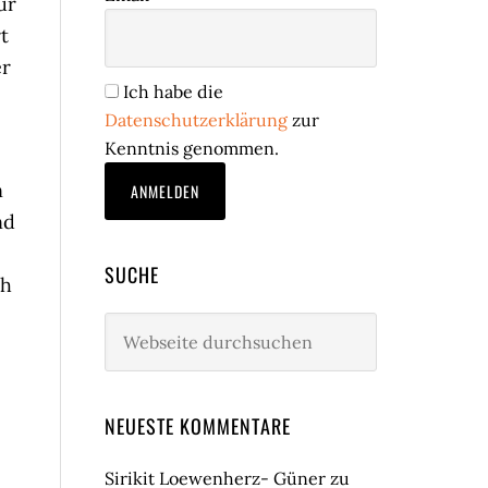
ur
t
er
Ich habe die
Datenschutzerklärung
zur
Kenntnis genommen.
n
nd
SUCHE
ch
Webseite
durchsuchen
NEUESTE KOMMENTARE
Sirikit Loewenherz- Güner
zu