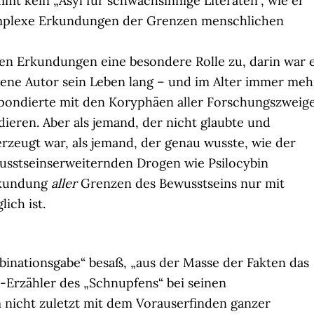
mmt kein „Asyl für schwachsinnige Literaten“, wie er
omplexe Erkundungen der Grenzen menschlichen
sen Erkundungen eine besondere Rolle zu, darin war 
rene Autor sein Leben lang – und im Alter immer meh
spondierte mit den Koryphäen aller Forschungszweige
ieren. Aber als jemand, der nicht glaubte und
rzeugt war, als jemand, der genau wusste, wie der
usstseinserweiternden Drogen wie Psilocybin
Erkundung
aller
Grenzen des Bewusstseins nur mit
ich ist.
inationsgabe“ besaß, „aus der Masse der Fakten das
h-Erzähler des „Schnupfens“ bei seinen
 nicht zuletzt mit dem Vorauserfinden ganzer