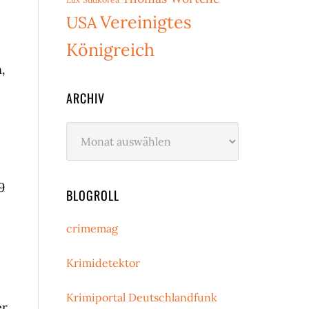
Vereinigtes
USA
Königreich
,
ARCHIV
Archiv
9
BLOGROLL
crimemag
Krimidetektor
Krimiportal Deutschlandfunk
er