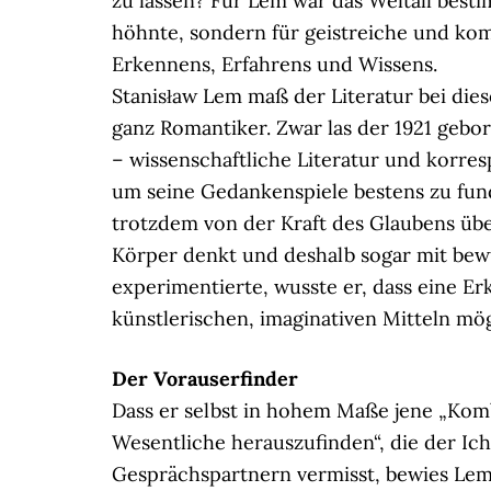
zu lassen? Für Lem war das Weltall besti
höhnte, sondern für geistreiche und k
Erkennens, Erfahrens und Wissens.
Stanisław Lem maß der Literatur bei die
ganz Romantiker. Zwar las der 1921 gebo
– wissenschaftliche Literatur und korre
um seine Gedankenspiele bestens zu fund
trotzdem von der Kraft des Glaubens übe
Körper denkt und deshalb sogar mit bew
experimentierte, wusste er, dass eine 
künstlerischen, imaginativen Mitteln mögl
Der Vorauserfinder
Dass er selbst in hohem Maße jene „Komb
Wesentliche herauszufinden“, die der Ic
Gesprächspartnern vermisst, bewies Lem