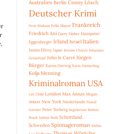
Australien
Conny Lösch
Berlin
Deutscher Krimi
Frankreich
er
Dror Mishani
Felix Mayer
Friedrich Ani
Hanspeter
r
Garry Disher
Irland
Italien
Israel
Eggenberger
,
James Ellroy
Japan
Jerome Charyn
Johannes
Jürgen
John le Carré
Groschupf
Bürger
Karen Gerwig
Karin Diemerling
Kolja Mensing
Kriminalroman USA
London
Max Annas
Lee Child
Megan
New York
Niederlande
Abbott
Pascal
Peter Torberg
Garnier
Robert
Regiokrimis
Schottland
Brack
Sabine Roth
Spionageroman
Schweden
Stefan
Thomas Wörtche
Lux
Südkorea