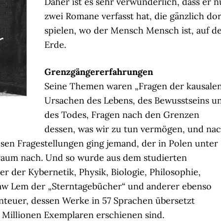
Daher ist es sehr verwunderlich, dass er n
zwei Romane verfasst hat, die gänzlich dor
spielen, wo der Mensch Mensch ist, auf d
Erde.
Grenzgängererfahrungen
Seine Themen waren „Fragen der kausale
Ursachen des Lebens, des Bewusstseins u
des Todes, Fragen nach den Grenzen
dessen, was wir zu tun vermögen, und na
esen Fragestellungen ging jemand, der in Polen unter
traum nach. Und so wurde aus dem studierten
er der Kybernetik, Physik, Biologie, Philosophie,
ław Lem der „Sterntagebücher“ und anderer ebenso
nteuer, dessen Werke in 57 Sprachen übersetzt
 Millionen Exemplaren erschienen sind.