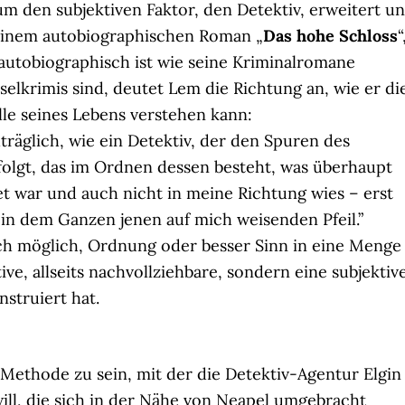
um den subjektiven Faktor, den Detektiv, erweitert u
seinem autobiographischen Roman „
Das hohe Schloss
“
autobiographisch ist wie seine Kriminalromane
tselkrimis sind, deutet Lem die Richtung an, wie er di
lle seines Lebens verstehen kann:
hträglich, wie ein Detektiv, der den Spuren des
olgt, das im Ordnen dessen besteht, was überhaupt
t war und auch nicht in meine Richtung wies – erst
h in dem Ganzen jenen auf mich weisenden Pfeil.”
och möglich, Ordnung oder besser Sinn in eine Menge
ive, allseits nachvollziehbare, sondern eine subjektive
nstruiert hat.
Methode zu sein, mit der die Detektiv-Agentur Elgin
ill, die sich in der Nähe von Neapel umgebracht