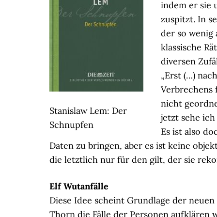
indem er sie 
zuspitzt. In 
der so wenig 
klassische Rä
diversen Zufä
„Erst (…) nac
Verbrechens f
nicht geordne
Stanislaw Lem: Der
jetzt sehe ic
Schnupfen
Es ist also d
Daten zu bringen, aber es ist keine objekt
die letztlich nur für den gilt, der sie reko
Elf Wutanfälle
Diese Idee scheint Grundlage der neuen 
Thorn die Fälle der Personen aufklären w