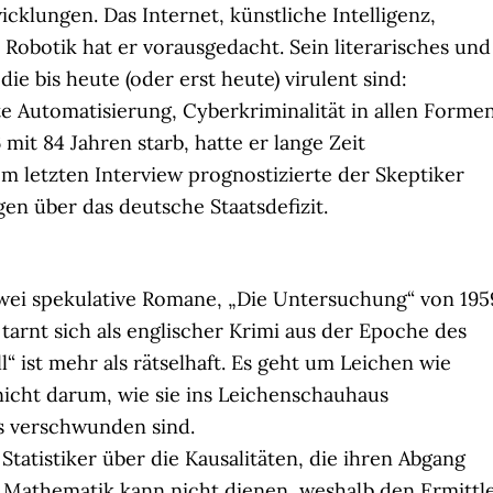
cklungen. Das Internet, künstliche Intelligenz,
Robotik hat er vorausgedacht. Sein literarisches und
ie bis heute (oder erst heute) virulent sind:
rte Automatisierung, Cyberkriminalität in allen Formen
mit 84 Jahren starb, hatte er lange Zeit
m letzten Interview prognostizierte der Skeptiker
en über das deutsche Staatsdefizit.
zwei spekulative Romane, „Die Untersuchung“ von 195
tarnt sich als englischer Krimi aus der Epoche des
“ ist mehr als rätselhaft. Es geht um Leichen wie
nicht darum, wie sie ins Leichenschauhaus
s verschwunden sind.
Statistiker über die Kausalitäten, die ihren Abgang
 Mathematik kann nicht dienen, weshalb den Ermittl