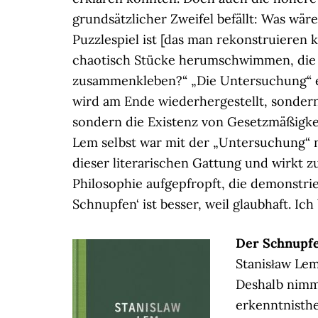
grundsätzlicher Zweifel befällt: Was wäre
Puzzlespiel ist [das man rekonstruieren 
chaotisch Stücke herumschwimmen, die vo
zusammenkleben?“ „Die Untersuchung“ e
wird am Ende wiederhergestellt, sondern 
sondern die Existenz von Gesetzmäßigkei
Lem selbst war mit der „Untersuchung“ n
dieser literarischen Gattung und wirkt zu
Philosophie aufgepfropft, die demonstrie
Schnupfen‘ ist besser, weil glaubhaft. Ic
Der Schnupf
Stanisław Lem
Deshalb nimmt
erkenntnisthe