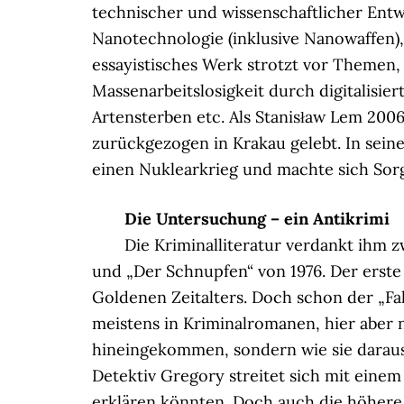
technischer und wissenschaftlicher Entwi
Nanotechnologie (inklusive Nanowaffen), 
essayistisches Werk strotzt vor Themen, d
Massenarbeitslosigkeit durch digitalisie
Artensterben etc. Als Stanisław Lem 2006 
zurückgezogen in Krakau gelebt. In seine
einen Nuklearkrieg und machte sich Sorg
Die Untersuchung – ein Antikrimi
Die Kriminalliteratur verdankt ihm 
und „Der Schnupfen“ von 1976. Der erste 
Goldenen Zeitalters. Doch schon der „Fall
meistens in Kriminalromanen, hier aber 
hineingekommen, sondern wie sie darau
Detektiv Gregory streitet sich mit einem 
erklären könnten. Doch auch die höhere