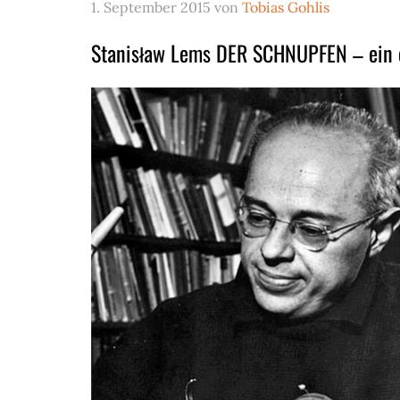
1. September 2015
von
Tobias Gohlis
Stanisław Lems DER SCHNUPFEN – ein e