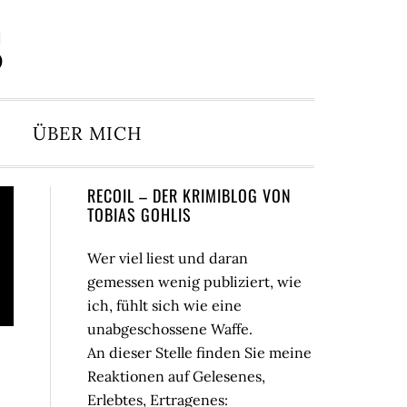
S
ÜBER MICH
Seitenspalte
RECOIL – DER KRIMIBLOG VON
TOBIAS GOHLIS
Wer viel liest und daran
gemessen wenig publiziert, wie
ich, fühlt sich wie eine
unabgeschossene Waffe.
An dieser Stelle finden Sie meine
Reaktionen auf Gelesenes,
Erlebtes, Ertragenes: