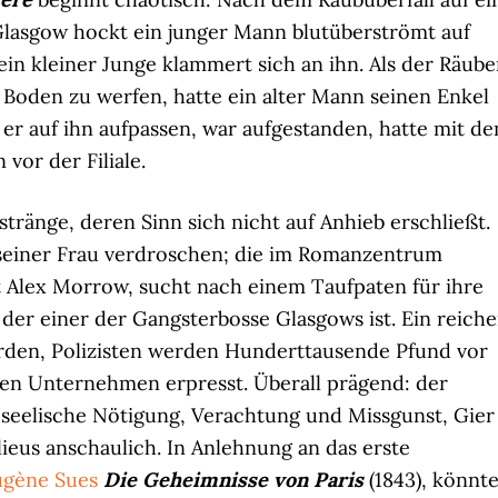
n Glasgow hockt ein junger Mann blutüberströmt auf
ein kleiner Junge klammert sich an ihn. Als der Räube
 Boden zu werfen, hatte ein alter Mann seinen Enkel
er auf ihn aufpassen, war aufgestanden, hatte mit d
vor der Filiale.
ränge, deren Sinn sich nicht auf Anhieb erschließt.
 seiner Frau verdroschen; die im Romanzentrum
t Alex Morrow, sucht nach einem Taufpaten für ihre
 der einer der Gangsterbosse Glasgows ist. Ein reiche
erden, Polizisten werden Hunderttausende Pfund vor
llen Unternehmen erpresst. Überall prägend: der
 seelische Nötigung, Verachtung und Missgunst, Gier
ieus anschaulich. In Anlehnung an das erste
ugène Sues
Die Geheimnisse von Paris
(1843), könnt