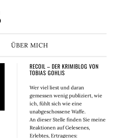
S
ÜBER MICH
Seitenspalte
RECOIL – DER KRIMIBLOG VON
TOBIAS GOHLIS
Wer viel liest und daran
gemessen wenig publiziert, wie
ich, fühlt sich wie eine
unabgeschossene Waffe.
An dieser Stelle finden Sie meine
Reaktionen auf Gelesenes,
Erlebtes, Ertragenes: