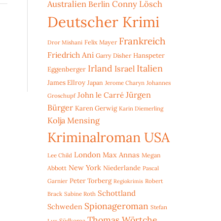
Australien
Conny Lösch
Berlin
Deutscher Krimi
Frankreich
Dror Mishani
Felix Mayer
Friedrich Ani
Hanspeter
Garry Disher
Irland
Italien
Israel
Eggenberger
James Ellroy
Japan
Jerome Charyn
Johannes
Jürgen
John le Carré
Groschupf
Bürger
Karen Gerwig
Karin Diemerling
Kolja Mensing
Kriminalroman USA
London
Max Annas
Lee Child
Megan
New York
Niederlande
Abbott
Pascal
Peter Torberg
Garnier
Robert
Regiokrimis
Schottland
Brack
Sabine Roth
Spionageroman
Schweden
Stefan
Thomas Wörtche
Lux
Südkorea