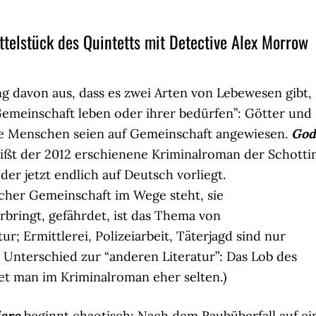
ttelstück des Quintetts mit Detective Alex Morrow
ing davon aus, dass es zwei Arten von Lebewesen gibt,
 Gemeinschaft leben oder ihrer bedürfen”: Götter und
ie Menschen seien auf Gemeinschaft angewiesen.
God
ißt der 2012 erschienene Kriminalroman der Schotti
 der jetzt endlich auf Deutsch vorliegt.
her Gemeinschaft im Wege steht, sie
bringt, gefährdet, ist das Thema von
tur; Ermittlerei, Polizeiarbeit, Täterjagd sind nur
r Unterschied zur “anderen Literatur”: Das Lob des
det man im Kriminalroman eher selten.)
iere
beginnt chaotisch: Nach dem Raubüberfall auf ei