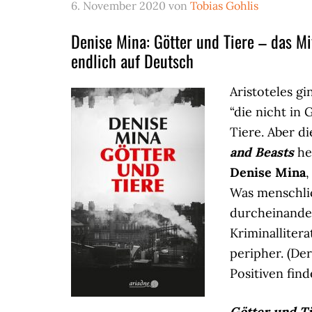
6. November 2020
von
Tobias Gohlis
Denise Mina: Götter und Tiere – das Mi
endlich auf Deutsch
Aristoteles g
“die nicht in
Tiere. Aber d
and Beasts
he
Denise Mina
,
Was menschlic
durcheinander
Kriminallitera
peripher. (De
Positiven fin
Götter und T